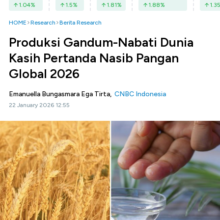
1.04
%
1.5
%
1.81
%
1.88
%
1.3
HOME
Research
Berita Research
Produksi Gandum-Nabati Dunia
Kasih Pertanda Nasib Pangan
Global 2026
Emanuella Bungasmara Ega Tirta,
CNBC Indonesia
22 January 2026 12:55