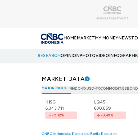
HOME
MARKET
MY MONEY
NEWS
TE
RESEARCH
OPINION
PHOTO
VIDEO
INFOGRAPHI
MARKET DATA
MAJOR INDEXES
INDO-FX
USD-FX
COMMODITIES
BOND
IHSG
LQ45
6,343.711
630.859
-0.12
%
-0.49
%
CNBC Indonesia
Research
Berita Research