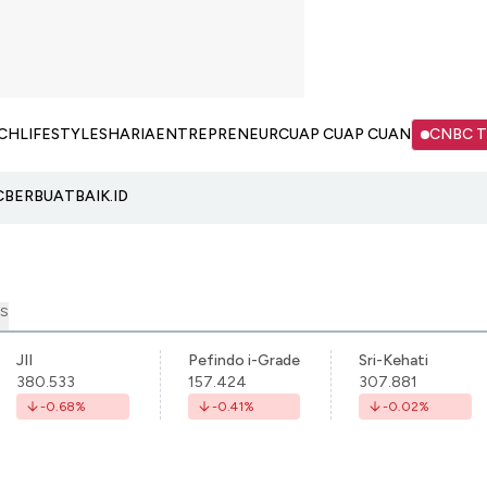
CH
LIFESTYLE
SHARIA
ENTREPRENEUR
CUAP CUAP CUAN
CNBC 
C
BERBUATBAIK.ID
S
JII
Pefindo i-Grade
Sri-Kehati
380.533
157.424
307.881
-0.68
%
-0.41
%
-0.02
%