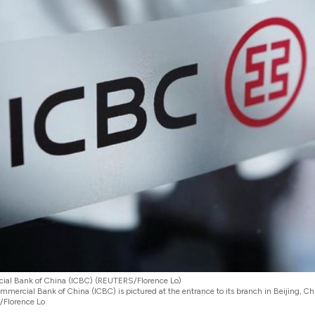
cial Bank of China (ICBC) (REUTERS/Florence Lo)
mmercial Bank of China (ICBC) is pictured at the entrance to its branch in Beijing, Chin
/Florence Lo