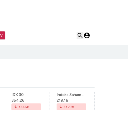
TV
IDX 30
Indeks Saham Syariah Indonesia
354.26
219.16
-0.46
%
-0.29
%