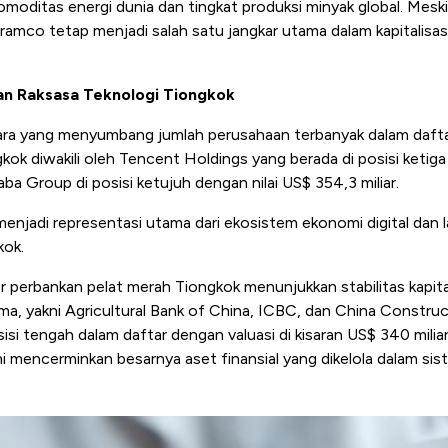
komoditas energi dunia dan tingkat produksi minyak global. Mesk
 Aramco tetap menjadi salah satu jangkar utama dalam kapitalisas
dan Raksasa Teknologi Tiongkok
ra yang menyumbang jumlah perusahaan terbanyak dalam daftar 
kok diwakili oleh Tencent Holdings yang berada di posisi ketig
baba Group di posisi ketujuh dengan nilai US$ 354,3 miliar.
menjadi representasi utama dari ekosistem ekonomi digital dan
kok.
or perbankan pelat merah Tiongkok menunjukkan stabilitas kapita
ma, yakni Agricultural Bank of China, ICBC, dan China Constru
i tengah dalam daftar dengan valuasi di kisaran US$ 340 miliar
ni mencerminkan besarnya aset finansial yang dikelola dalam si