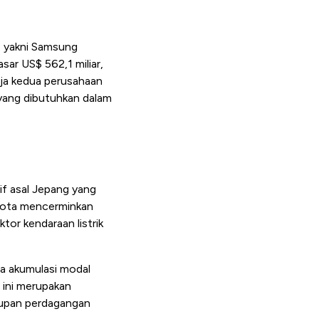
i, yakni Samsung
sar US$ 562,1 miliar,
erja kedua perusahaan
yang dibutuhkan dalam
f asal Jepang yang
oyota mencerminkan
or kendaraan listrik
wa akumulasi modal
 ini merupakan
utupan perdagangan