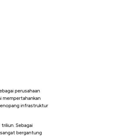
ebagai perusahaan
 ini mempertahankan
menopang infrastruktur
riliun. Sebagai
ni sangat bergantung