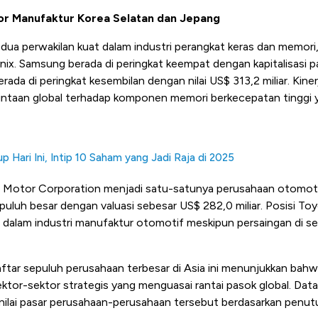
r Manufaktur Korea Selatan dan Jepang
 dua perwakilan kuat dalam industri perangkat keras dan memor
ix. Samsung berada di peringkat keempat dengan kapitalisasi pa
ada di peringkat kesembilan dengan nilai US$ 313,2 miliar. Kin
mintaan global terhadap komponen memori berkecepatan tinggi 
 Hari Ini, Intip 10 Saham yang Jadi Raja di 2025
a Motor Corporation menjadi satu-satunya perusahaan otomoti
puluh besar dengan valuasi sebesar US$ 282,0 miliar. Posisi T
dalam industri manufaktur otomotif meskipun persaingan di sekt
aftar sepuluh perusahaan terbesar di Asia ini menunjukkan bah
ktor-sektor strategis yang menguasai rantai pasok global. Data
i nilai pasar perusahaan-perusahaan tersebut berdasarkan pen