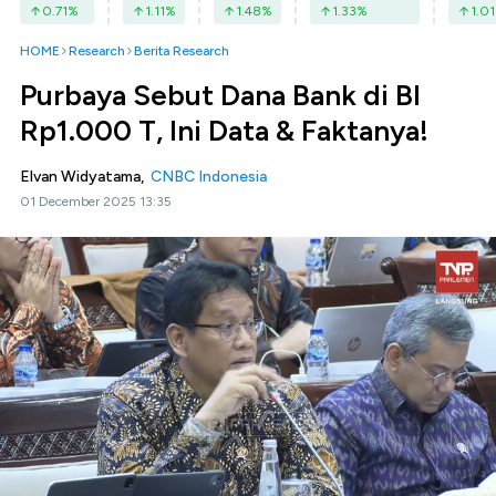
0.71
%
1.11
%
1.48
%
1.33
%
1.01
HOME
Research
Berita Research
Purbaya Sebut Dana Bank di BI
Rp1.000 T, Ini Data & Faktanya!
Elvan Widyatama,
CNBC Indonesia
01 December 2025 13:35