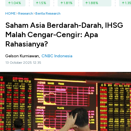
1.04
%
1.5
%
1.81
%
1.88
%
1.3
HOME
Research
Berita Research
Saham Asia Berdarah-Darah, IHSG
Malah Cengar-Cengir: Apa
Rahasianya?
Gelson Kurniawan,
CNBC Indonesia
13 October 2025 12:35