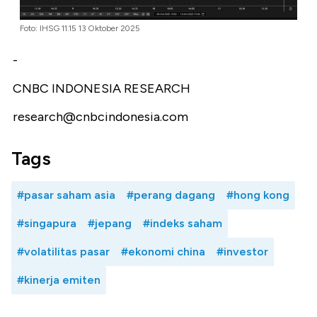
Foto: IHSG 11.15 13 Oktober 2025
-
CNBC INDONESIA RESEARCH
research@cnbcindonesia.com
Tags
#pasar saham asia
#perang dagang
#hong kong
#singapura
#jepang
#indeks saham
#volatilitas pasar
#ekonomi china
#investor
#kinerja emiten