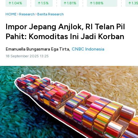
1.04
%
1.5
%
1.81
%
1.88
%
1.3
HOME
Research
Berita Research
Impor Jepang Anjlok, RI Telan Pil
Pahit: Komoditas Ini Jadi Korban
Emanuella Bungasmara Ega Tirta,
CNBC Indonesia
18 September 2025 13:25