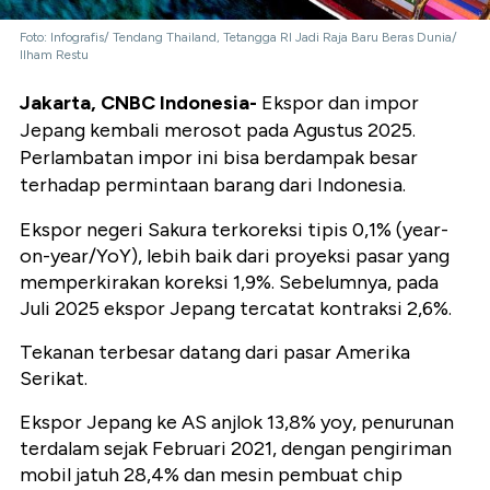
Foto: Infografis/ Tendang Thailand, Tetangga RI Jadi Raja Baru Beras Dunia/
Ilham Restu
Jakarta, CNBC Indonesia-
Ekspor dan impor
Jepang kembali merosot pada Agustus 2025.
Perlambatan impor ini bisa berdampak besar
terhadap permintaan barang dari Indonesia.
Ekspor negeri Sakura terkoreksi tipis
0,1% (year-
on-year/YoY)
, lebih baik dari proyeksi pasar yang
memperkirakan koreksi
1,9%
. Sebelumnya, pada
Juli 2025 ekspor Jepang tercatat kontraksi
2,6%
.
Tekanan terbesar datang dari pasar Amerika
Serikat.
Ekspor Jepang ke AS anjlok
13,8% yoy
, penurunan
terdalam sejak Februari 2021, dengan pengiriman
mobil jatuh
28,4%
dan mesin pembuat chip