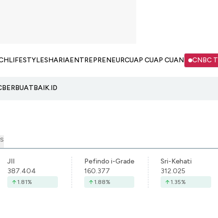
CH
LIFESTYLE
SHARIA
ENTREPRENEUR
CUAP CUAP CUAN
CNBC 
C
BERBUATBAIK.ID
S
JII
Pefindo i-Grade
Sri-Kehati
387.404
160.377
312.025
1.81
%
1.88
%
1.35
%