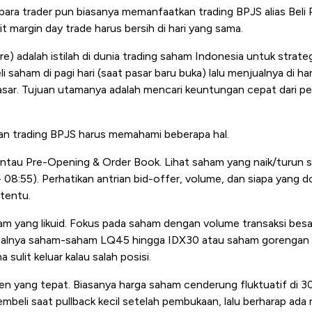
ara trader pun biasanya memanfaatkan trading BPJS alias Beli Pa
 margin day trade harus bersih di hari yang sama.
re) adalah istilah di dunia trading saham Indonesia untuk strateg
 saham di pagi hari (saat pasar baru buka) lalu menjualnya di ha
ar. Tujuan utamanya adalah mencari keuntungan cepat dari per
n trading BPJS harus memahami beberapa hal.
ntau Pre-Opening & Order Book. Lihat saham yang naik/turun sig
 08:55). Perhatikan antrian bid-offer, volume, dan siapa yang d
rtentu.
ham yang likuid. Fokus pada saham dengan volume transaksi besar
isalnya saham-saham LQ45 hingga IDX30 atau saham gorengan yan
 sulit keluar kalau salah posisi.
en yang tepat. Biasanya harga saham cenderung fluktuatif di 3
beli saat pullback kecil setelah pembukaan, lalu berharap ada