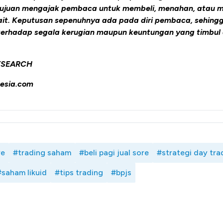
ertujuan mengajak pembaca untuk membeli, menahan, atau m
kait. Keputusan sepenuhnya ada pada diri pembaca, sehing
erhadap segala kerugian maupun keuntungan yang timbul 
ESEARCH
esia.com
re
#trading saham
#beli pagi jual sore
#strategi day tra
#saham likuid
#tips trading
#bpjs