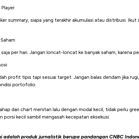
g Player
ker summary, siapa yang terakhir akumulasi atau distribusi. Ikut
n Saham
aja per hari. Jangan loncat-loncat ke banyak saham, karena per
osi
ah profit tipis tapi sesuai target. Jangan balas dendam jika rugi
ndisi portofolio.
hap dari chart menitan lalu dengan modal kecil, tidak perlu gre
n porsi kecil sambil mengasah kecepatan eksekusi.
ni adalah produk jurnalistik berupa pandangan CNBC Indon