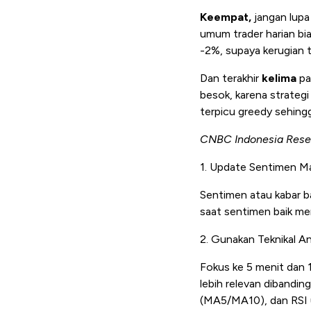
Keempat,
jangan lupa
umum trader harian bia
-2%, supaya kerugian 
Dan terakhir
kelima
pa
besok, karena strateg
terpicu greedy sehing
CNBC Indonesia Rese
1. Update Sentimen M
Sentimen atau kabar b
saat sentimen baik mem
2. Gunakan Teknikal An
Fokus ke 5 menit dan
lebih relevan dibandi
(MA5/MA10), dan RSI