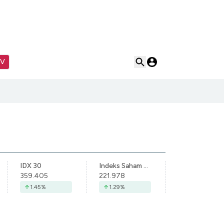
TV
IDX 30
Indeks Saham Syariah Indonesia
359.405
221.978
1.45
%
1.29
%