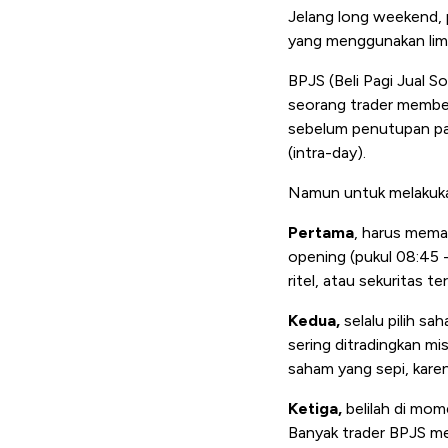
Jelang long weekend, p
yang menggunakan limit
BPJS (Beli Pagi Jual So
seorang trader membeli
sebelum penutupan pas
(intra-day).
Namun untuk melakuka
Pertama
, harus mema
opening (pukul 08:45 -
ritel, atau sekuritas te
Kedua,
selalu pilih sa
sering ditradingkan m
saham yang sepi, karena
Ketiga,
belilah di mom
Banyak trader BPJS mem