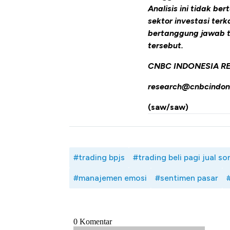
Analisis ini tidak b
sektor investasi ter
bertanggung jawab t
tersebut.
CNBC INDONESIA R
research@cnbcindon
(saw/saw)
#trading bpjs
#trading beli pagi jual so
#manajemen emosi
#sentimen pasar