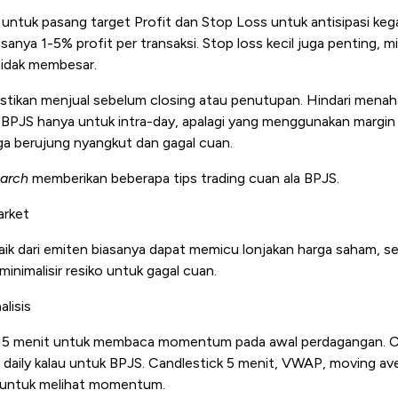
 untuk pasang target Profit dan Stop Loss untuk antisipasi kega
sanya 1-5% profit per transaksi. Stop loss kecil juga penting, 
tidak membesar.
stikan menjual sebelum closing atau penutupan. Hindari mena
i BPJS hanya untuk intra-day, apalagi yang menggunakan margin
ga berujung nyangkut dan gagal cuan.
arch
memberikan beberapa tips trading cuan ala BPJS.
arket
aik dari emiten biasanya dapat memicu lonjakan harga saham, se
inimalisir resiko untuk gagal cuan.
alisis
 15 menit untuk membaca momentum pada awal perdagangan. C
ng daily kalau untuk BPJS. Candlestick 5 menit, VWAP, moving a
 untuk melihat momentum.