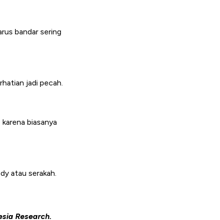
 arus bandar sering
hatian jadi pecah.
, karena biasanya
edy atau serakah.
esia Research.