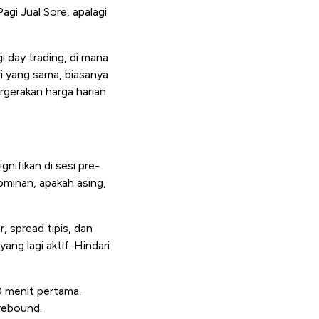
gi Jual Sore, apalagi
i day trading, di mana
ri yang sama, biasanya
gerakan harga harian
nifikan di sesi pre-
ominan, apakah asing,
, spread tipis, dan
g lagi aktif. Hindari
0 menit pertama.
 rebound.