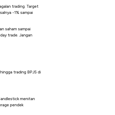
galan trading. Target
misalnya -1% sampai
han saham sampai
 day trade. Jangan
hingga trading BPJS di
andlestick menitan
verage pendek