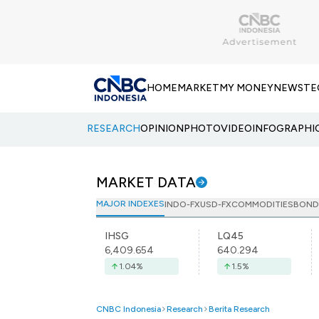
HOME
MARKET
MY MONEY
NEWS
TE
RESEARCH
OPINION
PHOTO
VIDEO
INFOGRAPHI
MARKET DATA
MAJOR INDEXES
INDO-FX
USD-FX
COMMODITIES
BOND
IHSG
LQ45
6,409.654
640.294
1.04
%
1.5
%
CNBC Indonesia
Research
Berita Research