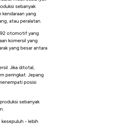
roduksi sebanyak
h kendaraan yang
ng, atau peralatan.
.592 otomotif yang
raan komersil yang
arak yang besar antara
l. Jika ditotal,
am peringkat. Jepang
menempati posisi
mproduksi sebanyak
n.
kesepuluh - lebih