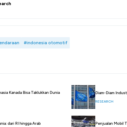
earch
kendaraan
#indonesia otomotif
ahasia Kanada Bisa Taklukkan Dunia
Diam-Diam Industr
RESEARCH
ia: dari RI hingga Arab
Penjualan Mobil T