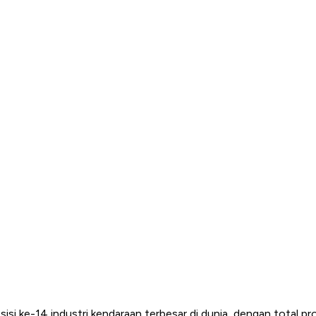
sisi ke-14 industri kendaraan terbesar di dunia, dengan total p