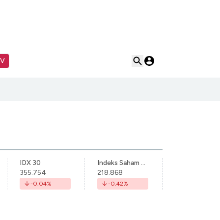
TV
IDX 30
Indeks Saham Syariah Indonesia
355.754
218.868
-0.04
%
-0.42
%