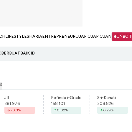
CH
LIFESTYLE
SHARIA
ENTREPRENEUR
CUAP CUAP CUAN
CNBC 
C
BERBUATBAIK.ID
S
JII
Pefindo i-Grade
Sri-Kehati
381.976
158.101
308.826
-0.3
%
0.02
%
0.29
%