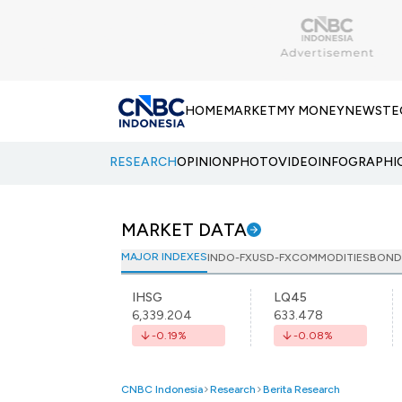
HOME
MARKET
MY MONEY
NEWS
TE
RESEARCH
OPINION
PHOTO
VIDEO
INFOGRAPHI
MARKET DATA
MAJOR INDEXES
INDO-FX
USD-FX
COMMODITIES
BOND
IHSG
LQ45
6,339.204
633.478
-0.19
%
-0.08
%
CNBC Indonesia
Research
Berita Research