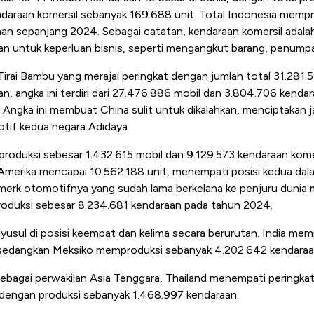
ndaraan komersil sebanyak 169.688 unit. Total Indonesia memp
aan sepanjang 2024. Sebagai catatan, kendaraan komersil adala
an untuk keperluan bisnis, seperti mengangkut barang, penumpa
ri Tirai Bambu yang merajai peringkat dengan jumlah total 31.281
ikan, angka ini terdiri dari 27.476.886 mobil dan 3.804.706 kenda
. Angka ini membuat China sulit untuk dikalahkan, menciptakan j
otif kedua negara Adidaya.
oduksi sebesar 1.432.615 mobil dan 9.129.573 kendaraan komersi
 Amerika mencapai 10.562.188 unit, menempati posisi kedua dal
merk otomotifnya yang sudah lama berkelana ke penjuru dunia 
produksi sebesar 8.234.681 kendaraan pada tahun 2024.
yusul di posisi keempat dan kelima secara berurutan. India me
 sedangkan Meksiko memproduksi sebanyak 4.202.642 kendaraa
bagai perwakilan Asia Tenggara, Thailand menempati peringkat 
- dengan produksi sebanyak 1.468.997 kendaraan.