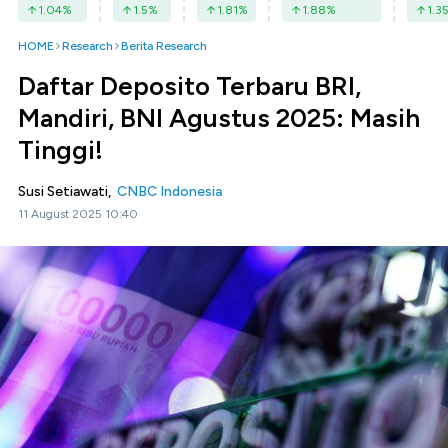
1.04
%
1.5
%
1.81
%
1.88
%
1.3
HOME
Research
Berita Research
Daftar Deposito Terbaru BRI,
Mandiri, BNI Agustus 2025: Masih
Tinggi!
Susi Setiawati,
CNBC Indonesia
11 August 2025 10:40