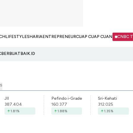
CH
LIFESTYLE
SHARIA
ENTREPRENEUR
CUAP CUAP CUAN
CNBC 
C
BERBUATBAIK.ID
S
JII
Pefindo i-Grade
Sri-Kehati
387.404
160.377
312.025
1.81
%
1.88
%
1.35
%