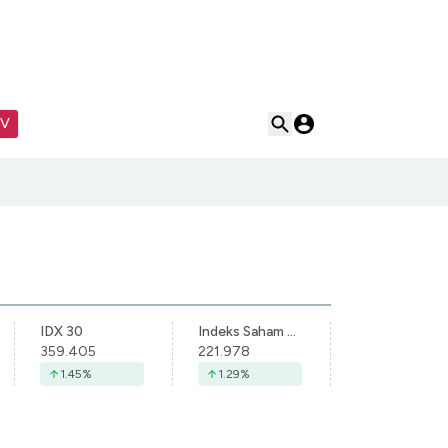
TV
IDX 30
Indeks Saham Syariah Indonesia
359.405
221.978
1.45
%
1.29
%