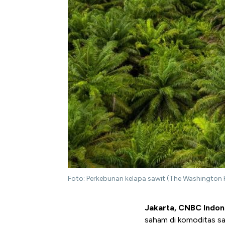
Foto: Perkebunan kelapa sawit (The Washington 
Jakarta, CNBC Indon
saham di komoditas saw