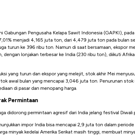
kini Gabungan Pengusaha Kelapa Sawit Indonesia (GAPKI), pada
,01% menjadi 4,165 juta ton, dari 4,479 juta ton pada bulan s
 juga turun ke 396 ribu ton. Namun di saat bersamaan, ekspor 
 dengan lonjakan terbesar ke India (230 ribu ton), diikuti Afrika
ksi yang turun dan ekspor yang melejit, stok akhir Mei menyus
 stok awal bulan yang mencapai 3,046 juta ton. Penurunan stok 
diaan di pasar dan menopang harga.
rak Permintaan
a didorong permintaan agresif dari India jelang festival Diwal
jukkan impor India bisa mencapai 2,9 juta ton dalam periode in
rga minyak kedelai Amerika Serikat masih tinggi, membuat minya