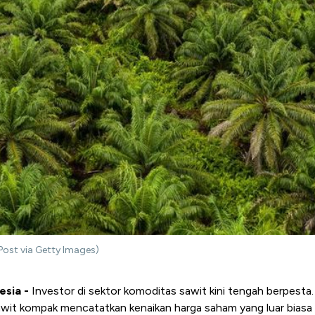
Post via Getty Images)
esia -
Investor di sektor komoditas sawit kini tengah berpesta
it kompak mencatatkan kenaikan harga saham yang luar biasa usa