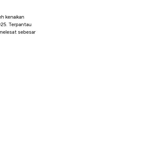
eh kenaikan
025. Terpantau
 melesat sebesar