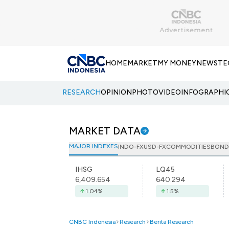
HOME
MARKET
MY MONEY
NEWS
TE
RESEARCH
OPINION
PHOTO
VIDEO
INFOGRAPHI
MARKET DATA
MAJOR INDEXES
INDO-FX
USD-FX
COMMODITIES
BOND
IHSG
LQ45
6,409.654
640.294
1.04
%
1.5
%
CNBC Indonesia
Research
Berita Research