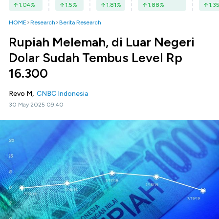
1.04
%
1.5
%
1.81
%
1.88
%
1.3
HOME
Research
Berita Research
Rupiah Melemah, di Luar Negeri
Dolar Sudah Tembus Level Rp
16.300
Revo M,
CNBC Indonesia
30 May 2025 09:40