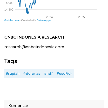
CNBC INDONESIA RESEARCH
research@cnbcindonesia.com
Tags
#rupiah
#dolar as
#ndf
#usd/idr
Komentar