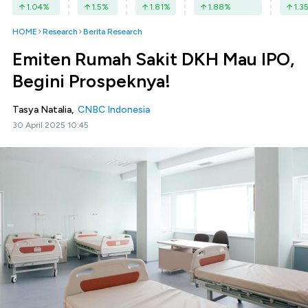
1.04
%
1.5
%
1.81
%
1.88
%
1.3
HOME
Research
Berita Research
Emiten Rumah Sakit DKH Mau IPO,
Begini Prospeknya!
Tasya Natalia,
CNBC Indonesia
30 April 2025 10:45