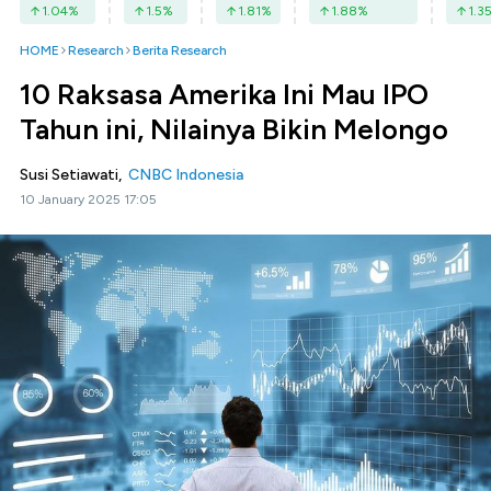
1.04
%
1.5
%
1.81
%
1.88
%
1.3
HOME
Research
Berita Research
10 Raksasa Amerika Ini Mau IPO
Tahun ini, Nilainya Bikin Melongo
Susi Setiawati,
CNBC Indonesia
10 January 2025 17:05