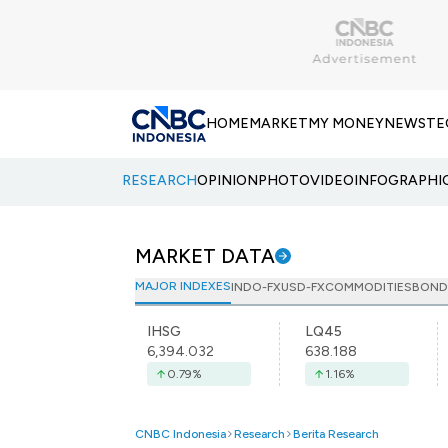
HOME
MARKET
MY MONEY
NEWS
TE
RESEARCH
OPINION
PHOTO
VIDEO
INFOGRAPHI
MARKET DATA
MAJOR INDEXES
INDO-FX
USD-FX
COMMODITIES
BOND
IHSG
LQ45
6,394.032
638.188
0.79
%
1.16
%
CNBC Indonesia
Research
Berita Research