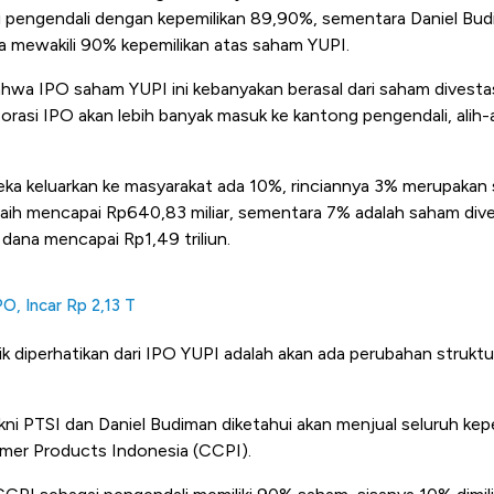
 pengendali dengan kepemilikan 89,90%, sementara Daniel Budi
a mewakili 90% kepemilikan atas saham YUPI.
ahwa IPO saham YUPI ini kebanyakan berasal dari saham divestas
rporasi IPO akan lebih banyak masuk ke kantong pengendali, alih-
ka keluarkan ke masyarakat ada 10%, rinciannya 3% merupakan
raih mencapai Rp640,83 miliar, sementara 7% adalah saham dives
dana mencapai Rp1,49 triliun.
O, Incar Rp 2,13 T
k diperhatikan dari IPO YUPI adalah akan ada perubahan struktu
kni PTSI dan Daniel Budiman diketahui akan menjual seluruh kep
er Products Indonesia (CCPI).