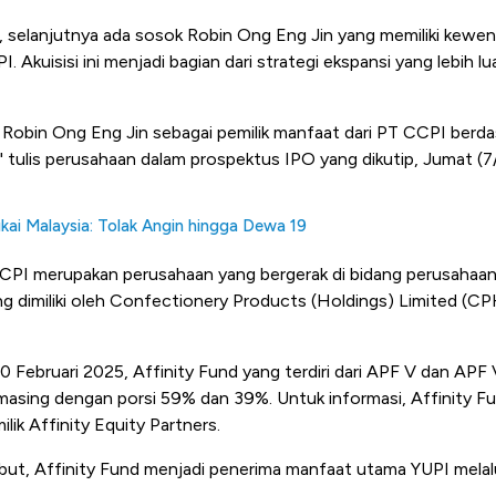
ai, selanjutnya ada sosok Robin Ong Eng Jin yang memiliki kew
 Akuisisi ini menjadi bagian dari strategi ekspansi yang lebih l
obin Ong Eng Jin sebagai pemilik manfaat dari PT CCPI berda
" tulis perusahaan dalam prospektus IPO yang dikutip, Jumat (7
kai Malaysia: Tolak Angin hingga Dewa 19
CPI merupakan perusahaan yang bergerak di bidang perusahaan
ung dimiliki oleh Confectionery Products (Holdings) Limited (CP
10 Februari 2025, Affinity Fund yang terdiri dari APF V dan 
sing dengan porsi 59% dan 39%. Untuk informasi, Affinity F
lik Affinity Equity Partners.
ut, Affinity Fund menjadi penerima manfaat utama YUPI melalui