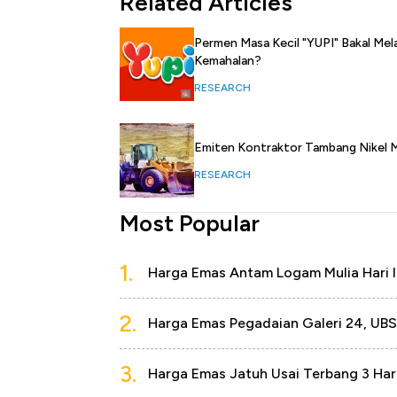
Related Articles
Permen Masa Kecil "YUPI" Bakal Mela
Kemahalan?
RESEARCH
Emiten Kontraktor Tambang Nikel M
RESEARCH
Most Popular
1.
Harga Emas Antam Logam Mulia Hari I
2.
Harga Emas Pegadaian Galeri 24, UBS
3.
Harga Emas Jatuh Usai Terbang 3 Har