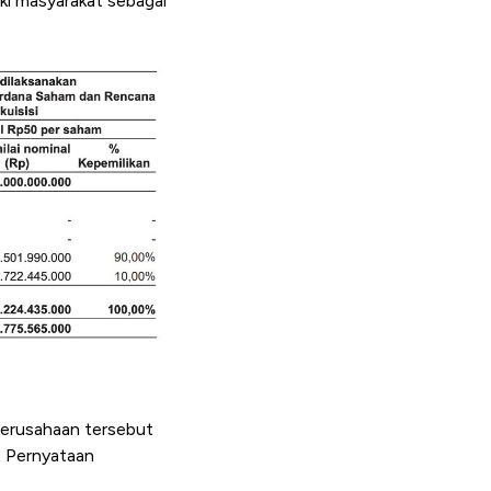
iki masyarakat sebagai
perusahaan tersebut
t Pernyataan