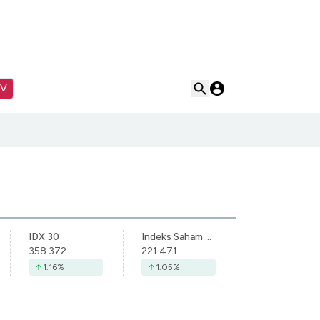
TV
IDX 30
Indeks Saham Syariah Indonesia
358.372
221.471
1.16
%
1.05
%