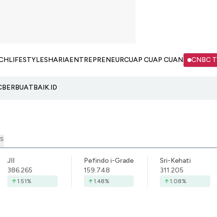
CH
LIFESTYLE
SHARIA
ENTREPRENEUR
CUAP CUAP CUAN
CNBC 
C
BERBUATBAIK.ID
S
JII
Pefindo i-Grade
Sri-Kehati
386.265
159.748
311.205
1.51
%
1.48
%
1.08
%