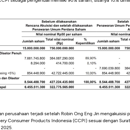
 CCPI sebagai pengendali memiliki 90% saham, sisanya 10% dimil
n perusahaan terjadi setelah Robin Ong Eng Jin mengakuisisi 
nery Consumer Products Indonesia (CCPI) sesuai dengan Sura
 2025.