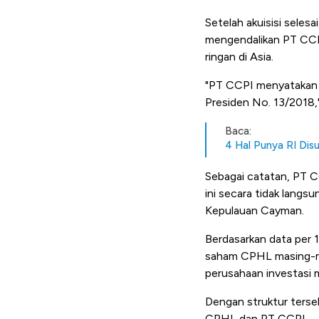
Setelah akuisisi seles
mengendalikan PT CCPI.
ringan di Asia.
"PT CCPI menyatakan R
Presiden No. 13/2018,
Baca:
4 Hal Punya RI Disu
Sebagai catatan, PT C
ini secara tidak langs
Kepulauan Cayman.
Berdasarkan data per 
saham CPHL masing-ma
perusahaan investasi mi
Dengan struktur terseb
CPHL dan PT CCPI.