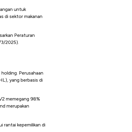
enangan untuk
uas di sektor makanan
sarkan Peraturan
/3/2025).
 holding. Perusahaan
HL), yang berbasis di
APF V2 memegang 98%
und merupakan
 rantai kepemilikan di