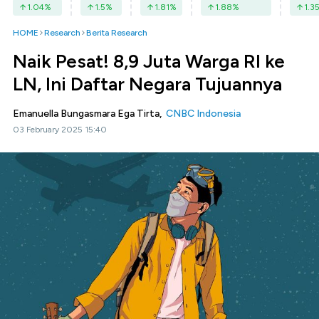
1.04
%
1.5
%
1.81
%
1.88
%
1.3
HOME
Research
Berita Research
Naik Pesat! 8,9 Juta Warga RI ke
LN, Ini Daftar Negara Tujuannya
Emanuella Bungasmara Ega Tirta,
CNBC Indonesia
03 February 2025 15:40