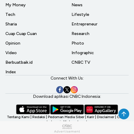
My Money
News
Tech
Lifestyle
Sharia
Entrepreneur
Cuap Cuap Cuan
Research
Opinion
Photo
Video
Infographic
Berbuatbaik.id
CNBC TV
Index
Connect With Us:
Download aplikasi CNBC Indonesia:
Tentang Kami
|
Redaksi
|
Pedoman Media Siber
|
Karir
|
Disclaimer
|
CNBC
Indonesia My Investment
©2026 CNBC Indonesia, A Transmedia Company