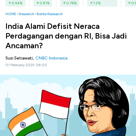
0.54
%
0.91
%
0.76
%
1.2
%
0.
HOME
Research
Berita Research
India Alami Defisit Neraca
Perdagangan dengan RI, Bisa Jadi
Ancaman?
Susi Setiawati,
CNBC Indonesia
01 February 2025 08:00