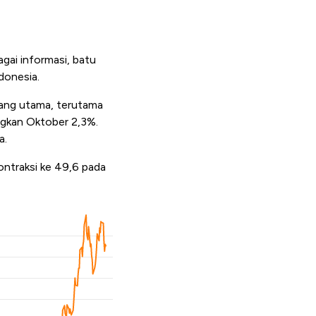
gai informasi, batu
donesia.
gang utama, terutama
ngkan Oktober 2,3%.
a.
ntraksi ke 49,6 pada