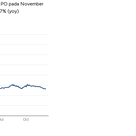
 CPO pada November
7% (yoy).