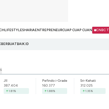
CH
LIFESTYLE
SHARIA
ENTREPRENEUR
CUAP CUAP CUAN
CNBC 
C
BERBUATBAIK.ID
S
JII
Pefindo i-Grade
Sri-Kehati
387.404
160.377
312.025
1.81
%
1.88
%
1.35
%