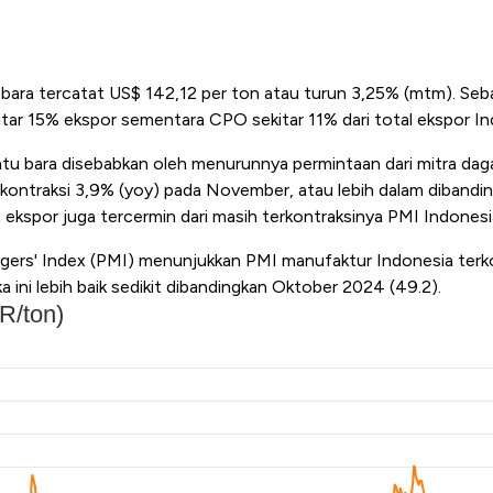
 bara tercatat US$ 142,12 per ton atau turun 3,25% (mtm). Seba
ar 15% ekspor sementara CPO sekitar 11% dari total ekspor In
u bara disebabkan oleh menurunnya permintaan dari mitra da
rkontraksi 3,9% (yoy) pada November, atau lebih dalam dibandi
ekspor juga tercermin dari masih terkontraksinya PMI Indonesi
ers' Index (PMI) menunjukkan PMI manufaktur Indonesia terko
ini lebih baik sedikit dibandingkan Oktober 2024 (49.2).