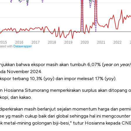
jukkan bahwa ekspor masih akan tumbuh 6,07% (
year on year
pada November 2024.
spor terbang 10,3% (yoy) dan impor melesat 17% (yoy).
Hosianna Situmorang memperkirakan surplus akan ditopang ol
opi, dan kakao.
diperkirakan masih berlanjut sejalan momentum harga dan per
 yg masih cukup baik dari global sehingga hal ini meng
counter
k metal-mining golongan biji-besi," tutur Hosianna kepada CN