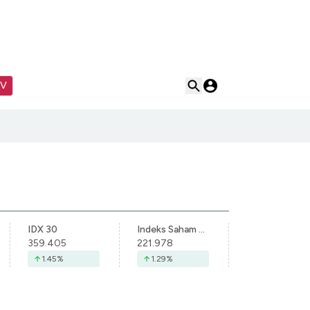
TV
IDX 30
Indeks Saham Syariah Indonesia
359.405
221.978
1.45
%
1.29
%