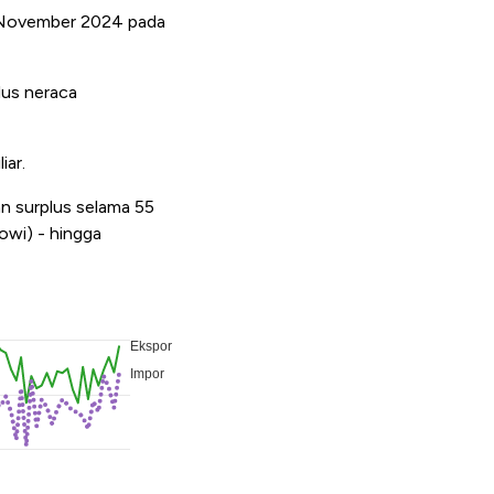
e November 2024 pada
lus neraca
iar.
n surplus selama 55
owi) - hingga