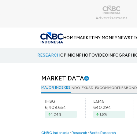
HOME
MARKET
MY MONEY
NEWS
TE
RESEARCH
OPINION
PHOTO
VIDEO
INFOGRAPHI
MARKET DATA
MAJOR INDEXES
INDO-FX
USD-FX
COMMODITIES
BOND
IHSG
LQ45
6,409.654
640.294
1.04
%
1.5
%
CNBC Indonesia
Research
Berita Research