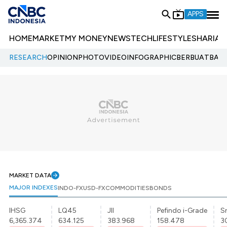
APPS
HOME
MARKET
MY MONEY
NEWS
TECH
LIFESTYLE
SHARIA
E
RESEARCH
OPINION
PHOTO
VIDEO
INFOGRAPHIC
BERBUATBAIK.
MARKET DATA
MAJOR INDEXES
INDO-FX
USD-FX
COMMODITIES
BONDS
IHSG
LQ45
JII
Pefindo i-Grade
Sr
6,365.374
634.125
383.968
158.478
3