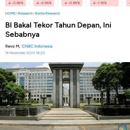
-0.69
%
-0.96
%
-0.89
%
-1.18
%
HOME
Research
Berita Research
BI Bakal Tekor Tahun Depan, Ini
Sebabnya
Revo M,
CNBC Indonesia
14 November 2023 16:20