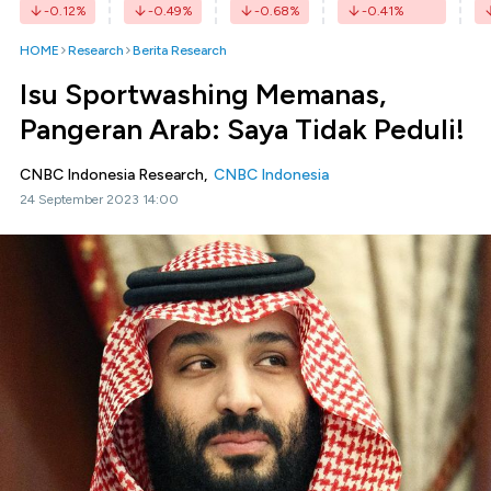
-0.12
%
-0.49
%
-0.68
%
-0.41
%
HOME
Research
Berita Research
Isu Sportwashing Memanas,
Pangeran Arab: Saya Tidak Peduli!
CNBC Indonesia Research,
CNBC Indonesia
24 September 2023 14:00