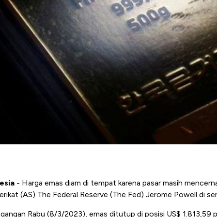
esia
- Harga emas diam di tempat karena pasar masih mencern
erikat (AS) The Federal Reserve (The Fed) Jerome Powell di se
angan Rabu (8/3/2023), emas ditutup di posisi US$ 1.813,59 p