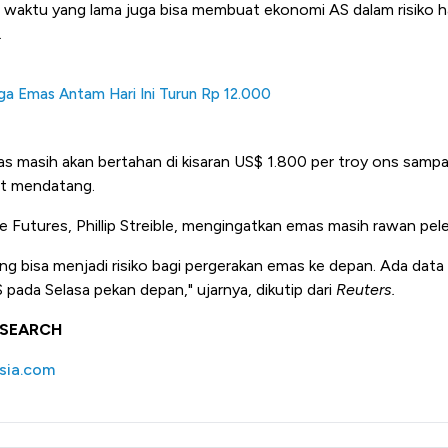
m waktu yang lama juga bisa membuat ekonomi AS dalam risiko ha
.
a Emas Antam Hari Ini Turun Rp 12.000
s masih akan bertahan di kisaran US$ 1.800 per troy ons samp
et mendatang.
e Futures, Phillip Streible, mengingatkan emas masih rawan pe
ng bisa menjadi risiko bagi pergerakan emas ke depan. Ada data
S pada Selasa pekan depan," ujarnya, dikutip dari
Reuters.
ESEARCH
sia.com