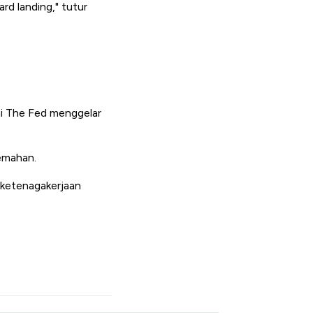
rd landing," tutur
ai The Fed menggelar
lemahan.
 ketenagakerjaan