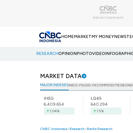
HOME
MARKET
MY MONEY
NEWS
TE
RESEARCH
OPINION
PHOTO
VIDEO
INFOGRAPHI
MARKET DATA
MAJOR INDEXES
INDO-FX
USD-FX
COMMODITIES
BOND
IHSG
LQ45
6,409.654
640.294
1.04
%
1.5
%
CNBC Indonesia
Research
Berita Research