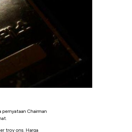
a pernyataan Chairman
nat.
er troy ons. Harga