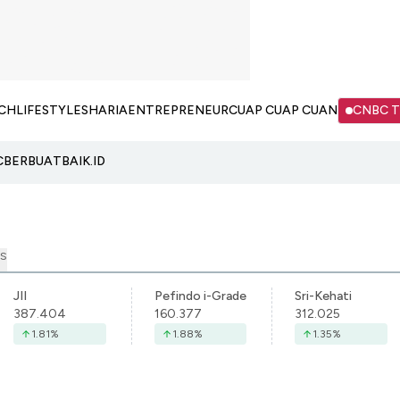
CH
LIFESTYLE
SHARIA
ENTREPRENEUR
CUAP CUAP CUAN
CNBC 
C
BERBUATBAIK.ID
S
JII
Pefindo i-Grade
Sri-Kehati
387.404
160.377
312.025
1.81
%
1.88
%
1.35
%