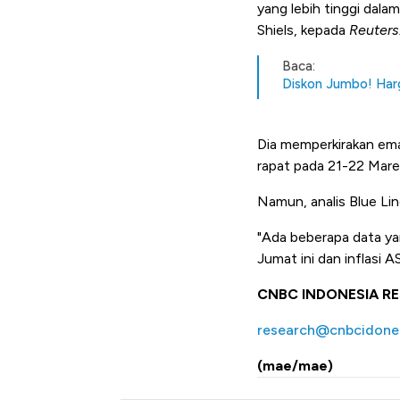
yang lebih tinggi dala
Shiels, kepada
Reuters
Baca:
Diskon Jumbo! Harg
Dia memperkirakan ema
rapat pada 21-22 Mar
Namun, analis Blue Lin
"Ada beberapa data ya
Jumat ini dan inflasi A
CNBC INDONESIA R
research@cnbcidone
(mae/mae)