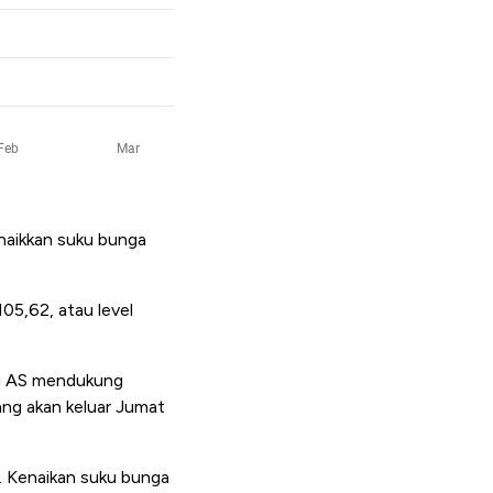
naikkan suku bunga
05,62, atau level
mi AS mendukung
ang akan keluar Jumat
h. Kenaikan suku bunga