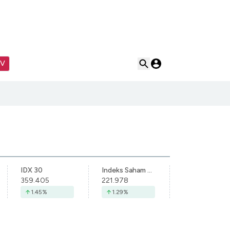
TV
IDX 30
Indeks Saham Syariah Indonesia
359.405
221.978
1.45
%
1.29
%