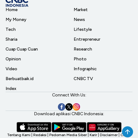
Home
Market
My Money
News
Tech
Lifestyle
Sharia
Entrepreneur
Cuap Cuap Cuan
Research
Opinion
Photo
Video
Infographic
Berbuatbaik.id
CNBC TV
Index
Connect With Us:
Download aplikasi CNBC Indonesia:
Tentang Kami
|
Redaksi
|
Pedoman Media Siber
|
Karir
|
Disclaimer
|
CNBC