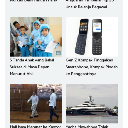
Murtad Demi Hindari Pajak
Anggaran Tambahan Rp 20 T
Untuk Belanja Pegawai
5 Tanda Anak yang Bakal
Gen Z Kompak Tinggalkan
Sukses di Masa Depan
Smartphone, Kompak Pindah
Menurut Ahli
ke Penggantinya
Haji Isam Merapat ke Kantor
Yacht Mewahnya Tolak