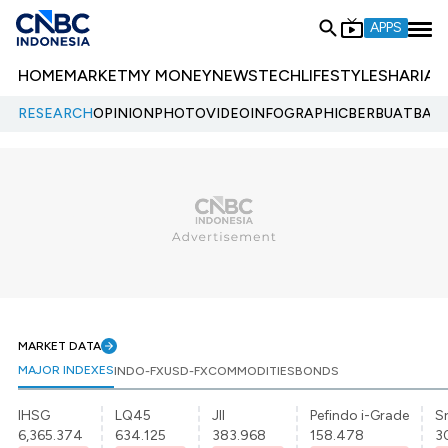
APPS
HOME
MARKET
MY MONEY
NEWS
TECH
LIFESTYLE
SHARIA
E
RESEARCH
OPINION
PHOTO
VIDEO
INFOGRAPHIC
BERBUATBAIK.
MARKET DATA
MAJOR INDEXES
INDO-FX
USD-FX
COMMODITIES
BONDS
IHSG
LQ45
JII
Pefindo i-Grade
Sr
6,365.374
634.125
383.968
158.478
3