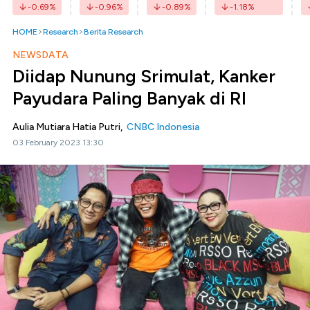
-0.69
%
-0.96
%
-0.89
%
-1.18
%
HOME
Research
Berita Research
NEWSDATA
Diidap Nunung Srimulat, Kanker
Payudara Paling Banyak di RI
Aulia Mutiara Hatia Putri,
CNBC Indonesia
03 February 2023 13:30