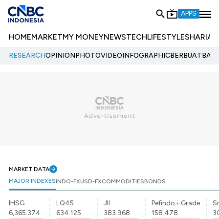
APPS
HOME
MARKET
MY MONEY
NEWS
TECH
LIFESTYLE
SHARIA
E
RESEARCH
OPINION
PHOTO
VIDEO
INFOGRAPHIC
BERBUATBAIK.
MARKET DATA
MAJOR INDEXES
INDO-FX
USD-FX
COMMODITIES
BONDS
IHSG
LQ45
JII
Pefindo i-Grade
Sr
6,365.374
634.125
383.968
158.478
3