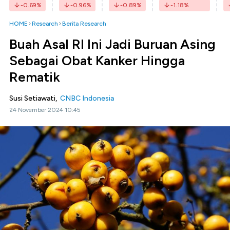
-0.69
%
-0.96
%
-0.89
%
-1.18
%
HOME
Research
Berita Research
Buah Asal RI Ini Jadi Buruan Asing
Sebagai Obat Kanker Hingga
Rematik
Susi Setiawati,
CNBC Indonesia
24 November 2024 10:45