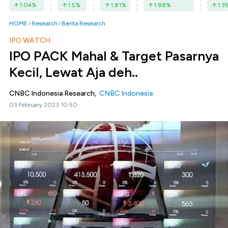
1.04
%
1.5
%
1.81
%
1.88
%
1.3
HOME
Research
Berita Research
IPO WATCH
IPO PACK Mahal & Target Pasarnya
Kecil, Lewat Aja deh..
CNBC Indonesia Research,
CNBC Indonesia
03 February 2023 10:50