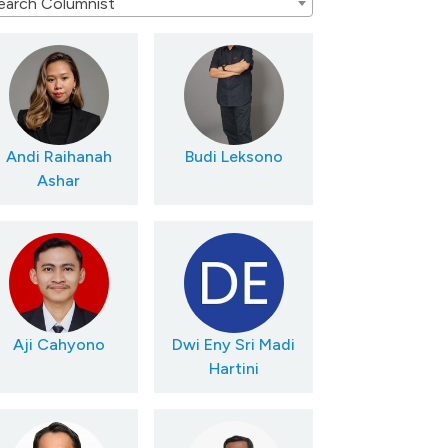
earch Columnist
Andi Raihanah
Budi Leksono
Ashar
Aji Cahyono
Dwi Eny Sri Madi
Hartini