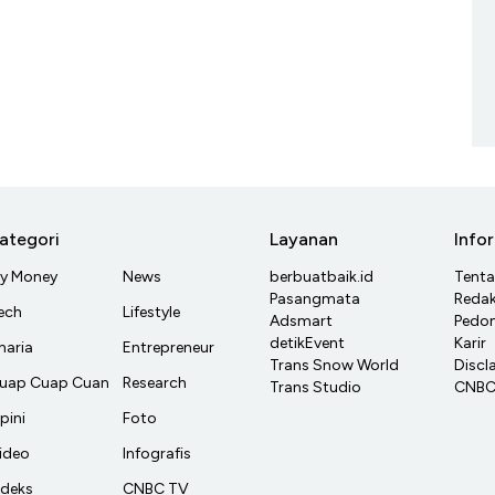
ategori
Layanan
Info
y Money
News
berbuatbaik.id
Tent
Pasangmata
Redak
ech
Lifestyle
Adsmart
Pedom
detikEvent
Karir
haria
Entrepreneur
Trans Snow World
Discl
uap Cuap Cuan
Research
Trans Studio
CNBC 
pini
Foto
ideo
Infografis
ndeks
CNBC TV