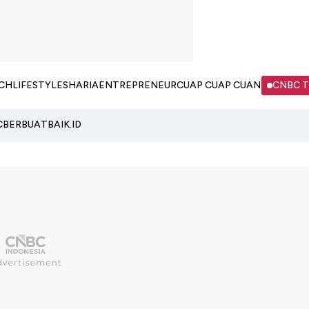
CH
LIFESTYLE
SHARIA
ENTREPRENEUR
CUAP CUAP CUAN
CNBC 
C
BERBUATBAIK.ID