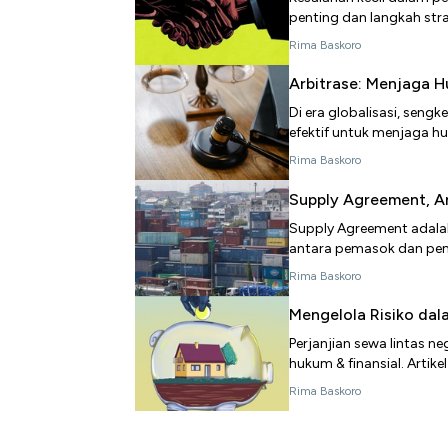
penting dan langkah str
Rima Baskoro
Arbitrase: Menjaga 
Di era globalisasi, seng
efektif untuk menjaga h
Rima Baskoro
Supply Agreement, An
Supply Agreement adalah
antara pemasok dan pem
Rima Baskoro
Mengelola Risiko dal
Perjanjian sewa lintas n
hukum & finansial. Artike
Rima Baskoro