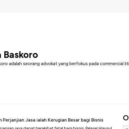
 Baskoro
oro adalah seorang advokat yang berfokus pada commercial liti
O
 Perjanjian Jasa ialah Kerugian Besar bagi Bisnis
janjian jasa dapat berakibat fatal bagi bisnis. Pelajari klausul