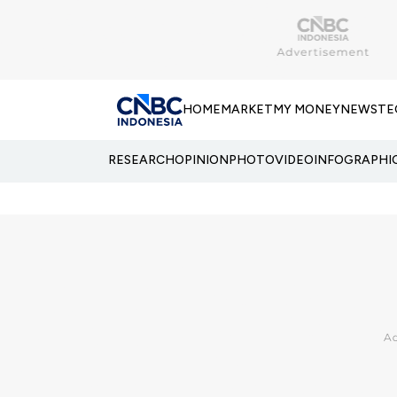
HOME
MARKET
MY MONEY
NEWS
TE
RESEARCH
OPINION
PHOTO
VIDEO
INFOGRAPHI