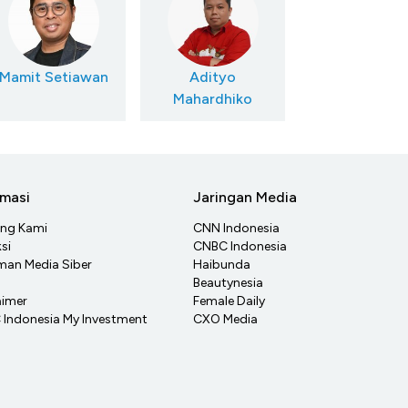
Mamit Setiawan
Adityo
Mahardhiko
rmasi
Jaringan Media
ang Kami
CNN Indonesia
si
CNBC Indonesia
an Media Siber
Haibunda
Beautynesia
aimer
Female Daily
Indonesia My Investment
CXO Media