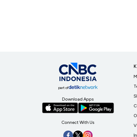
K
M
T
part of
S
Download Apps
C
O
Connect With Us
V
I