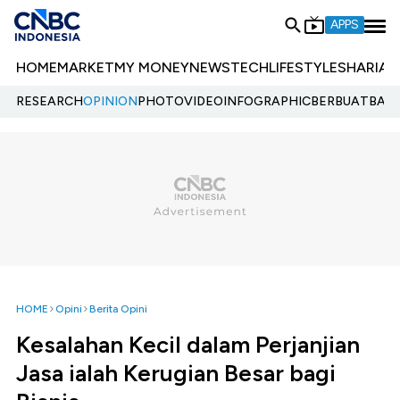
APPS
HOME
MARKET
MY MONEY
NEWS
TECH
LIFESTYLE
SHARIA
E
RESEARCH
OPINION
PHOTO
VIDEO
INFOGRAPHIC
BERBUATBAIK.
HOME
Opini
Berita Opini
Kesalahan Kecil dalam Perjanjian
Jasa ialah Kerugian Besar bagi