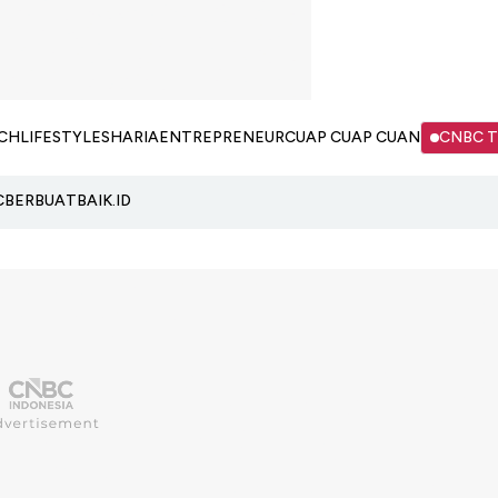
CH
LIFESTYLE
SHARIA
ENTREPRENEUR
CUAP CUAP CUAN
CNBC 
C
BERBUATBAIK.ID