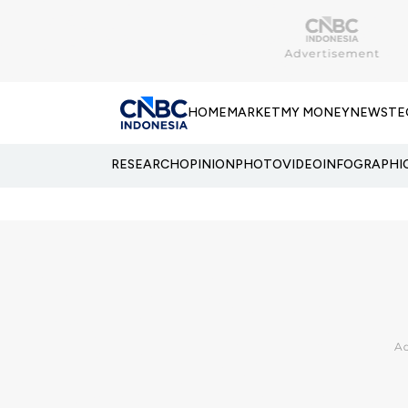
HOME
MARKET
MY MONEY
NEWS
TE
RESEARCH
OPINION
PHOTO
VIDEO
INFOGRAPHI