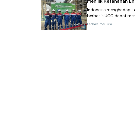
Menilik Ketahanan En
Indonesia menghadapi t
berbasis UCO dapat memp
Fadhila Maulida