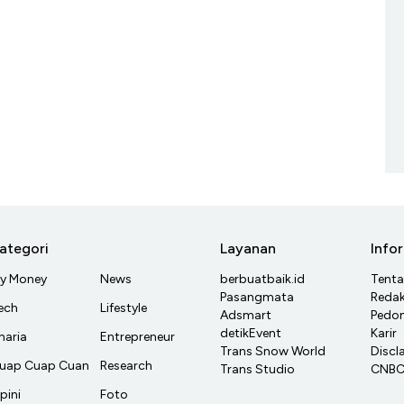
ategori
Layanan
Info
y Money
News
berbuatbaik.id
Tent
Pasangmata
Redak
ech
Lifestyle
Adsmart
Pedom
detikEvent
Karir
haria
Entrepreneur
Trans Snow World
Discl
uap Cuap Cuan
Research
Trans Studio
CNBC 
pini
Foto