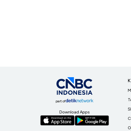
K
M
T
part of
S
Download Apps
C
O