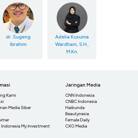
dr. Sugeng
Adelia Kusuma
Ibrahim
Wardhani, S.H.,
M.Kn.
rmasi
Jaringan Media
ang Kami
CNN Indonesia
si
CNBC Indonesia
an Media Siber
Haibunda
Beautynesia
aimer
Female Daily
Indonesia My Investment
CXO Media