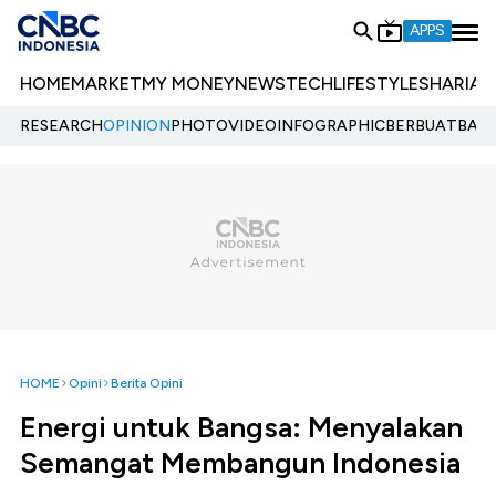
APPS
HOME
MARKET
MY MONEY
NEWS
TECH
LIFESTYLE
SHARIA
E
RESEARCH
OPINION
PHOTO
VIDEO
INFOGRAPHIC
BERBUATBAIK.
HOME
Opini
Berita Opini
Energi untuk Bangsa: Menyalakan
Semangat Membangun Indonesia