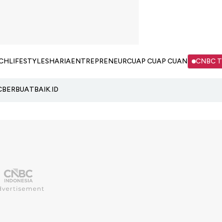
CH
LIFESTYLE
SHARIA
ENTREPRENEUR
CUAP CUAP CUAN
CNBC 
C
BERBUATBAIK.ID