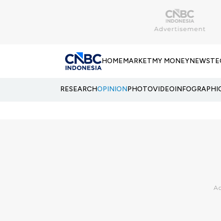
HOME
MARKET
MY MONEY
NEWS
TE
RESEARCH
OPINION
PHOTO
VIDEO
INFOGRAPHI