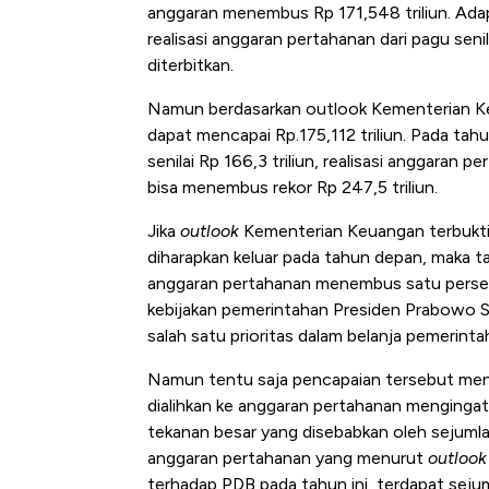
anggaran menembus Rp 171,548 triliun. Ada
realisasi anggaran pertahanan dari pagu s
diterbitkan.
Namun berdasarkan outlook Kementerian Keu
dapat mencapai Rp.175,112 triliun. Pada ta
senilai Rp 166,3 triliun, realisasi anggar
bisa menembus rekor Rp 247,5 triliun.
Jika
outlook
Kementerian Keuangan terbukti
diharapkan keluar pada tahun depan, maka t
anggaran pertahanan menembus satu persen 
kebijakan pemerintahan Presiden Prabowo 
salah satu prioritas dalam belanja pemerinta
Namun tentu saja pencapaian tersebut men
dialihkan ke anggaran pertahanan mengingat 
tekanan besar yang disebabkan oleh sejumlah
anggaran pertahanan yang menurut
outlook
terhadap PDB pada tahun ini, terdapat sejum