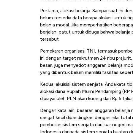
Pertama, alokasi belanja. Sampai saat ini de
belum tersedia data berapa alokasi untuk tig
belanja modal. Jika memperhatikan beberapa
berjalan, patut untuk diduga bahwa belanja
tersebut.
Pemekaran organisasi TNI, termasuk pembe
ini dengan target rekrutmen 24 ribu prajuri
besar, juga menyedot anggaran belanja modal 
yang dibentuk belum memiliki fasilitas sepe
Kedua, akuisisi sistem senjata. Andaikata ti
alokasi dana Rupiah Murni Pendamping (RMP)
dibiayai oleh PLN akan kurang dari Rp 5 triliu
Dengan kata lain, besaran anggaran belanja
sangat kecil dibandingkan dengan nilai total
pembelian sistem senjata dari luar negeri 
Indonesia daripada sistem senjata buatan d