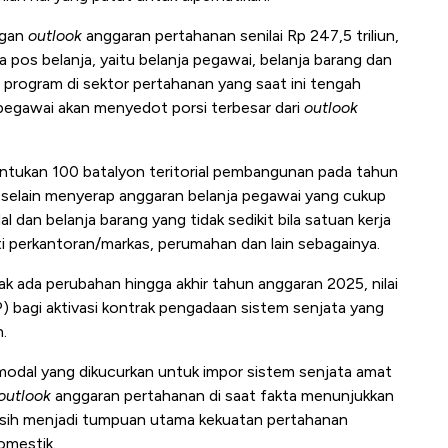
ngan
outlook
anggaran pertahanan senilai Rp 247,5 triliun,
a pos belanja, yaitu belanja pegawai, belanja barang dan
 program di sektor pertahanan yang saat ini tengah
 pegawai akan menyedot porsi terbesar dari
outlook
ntukan 100 batalyon teritorial pembangunan pada tahun
t, selain menyerap anggaran belanja pegawai yang cukup
dan belanja barang yang tidak sedikit bila satuan kerja
rti perkantoran/markas, perumahan dan lain sebagainya.
dak ada perubahan hingga akhir tahun anggaran 2025, nilai
 bagi aktivasi kontrak pengadaan sistem senjata yang
n.
 modal yang dikucurkan untuk impor sistem senjata amat
outlook
anggaran pertahanan di saat fakta menunjukkan
masih menjadi tumpuan utama kekuatan pertahanan
omestik.