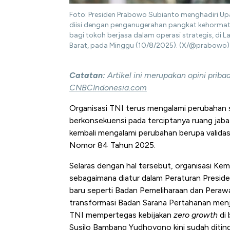
Foto: Presiden Prabowo Subianto menghadiri Upa
diisi dengan penganugerahan pangkat kehormat
bagi tokoh berjasa dalam operasi strategis, di 
Barat, pada Minggu (10/8/2025). (X/@prabowo)
Catatan:
Artikel ini merupakan opini prib
CNBCIndonesia.com
Organisasi TNI terus mengalami perubahan 
berkonsekuensi pada terciptanya ruang jaba
kembali mengalami perubahan berupa validas
Nomor 84 Tahun 2025.
Selaras dengan hal tersebut, organisasi Ke
sebagaimana diatur dalam Peraturan Presid
baru seperti Badan Pemeliharaan dan Pera
transformasi Badan Sarana Pertahanan menj
TNI mempertegas kebijakan
zero growth
di 
Susilo Bambang Yudhoyono kini sudah diting