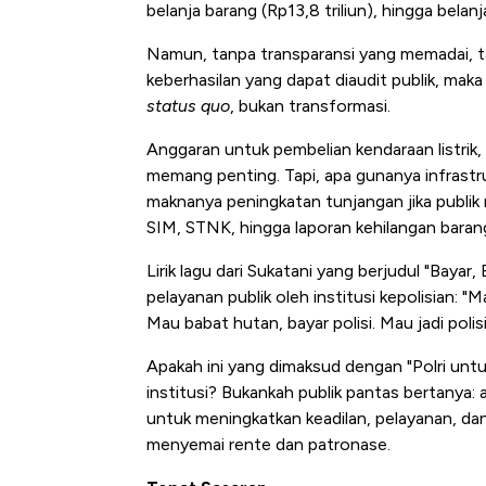
belanja barang (Rp13,8 triliun), hingga belanj
Namun, tanpa transparansi yang memadai, tan
keberhasilan yang dapat diaudit publik, mak
status quo
, bukan transformasi.
Anggaran untuk pembelian kendaraan listri
memang penting. Tapi, apa gunanya infrastr
maknanya peningkatan tunjangan jika publik 
SIM, STNK, hingga laporan kehilangan baran
Lirik lagu dari Sukatani yang berjudul "Bayar,
pelayanan publik oleh institusi kepolisian: "M
Mau babat hutan, bayar polisi. Mau jadi polisi,
Apakah ini yang dimaksud dengan "Polri untuk
institusi? Bukankah publik pantas bertanya:
untuk meningkatkan keadilan, pelayanan, da
menyemai rente dan patronase.