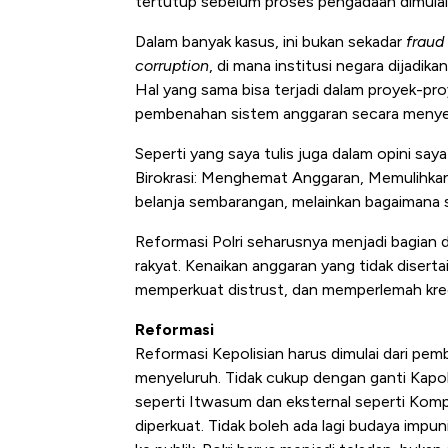
tertutup sebelum proses pengadaan dimulai
Dalam banyak kasus, ini bukan sekadar
fraud
corruption
, di mana institusi negara dijadika
Hal yang sama bisa terjadi dalam proyek-pr
pembenahan sistem anggaran secara menye
Seperti yang saya tulis juga dalam opini say
Birokrasi: Menghemat Anggaran, Memulihkan
belanja sembarangan, melainkan bagaimana 
Reformasi Polri seharusnya menjadi bagian d
rakyat. Kenaikan anggaran yang tidak disert
memperkuat distrust, dan memperlemah kredi
Reformasi
Reformasi Kepolisian harus dimulai dari p
menyeluruh. Tidak cukup dengan ganti Kapo
seperti Itwasum dan eksternal seperti Komp
diperkuat. Tidak boleh ada lagi budaya impun