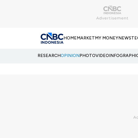
HOME
MARKET
MY MONEY
NEWS
TE
RESEARCH
OPINION
PHOTO
VIDEO
INFOGRAPHI