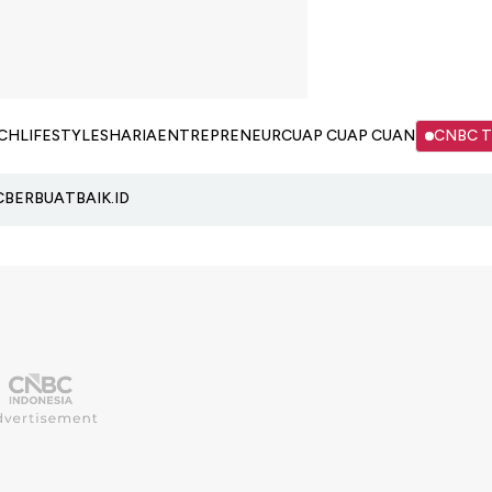
CH
LIFESTYLE
SHARIA
ENTREPRENEUR
CUAP CUAP CUAN
CNBC 
C
BERBUATBAIK.ID