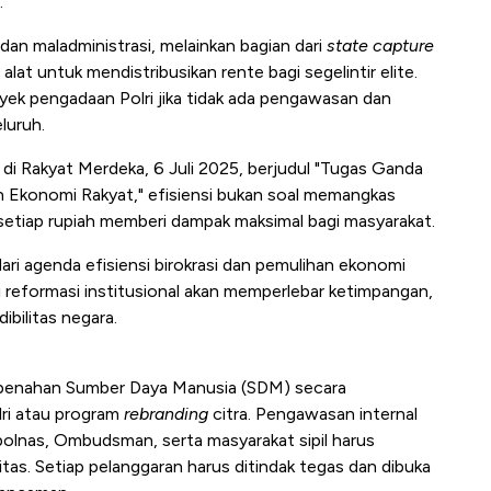
.
dan maladministrasi, melainkan bagian dari
state capture
n alat untuk mendistribusikan rente bagi segelintir elite.
oyek pengadaan Polri jika tidak ada pengawasan dan
luruh.
a di Rakyat Merdeka, 6 Juli 2025, berjudul "Tugas Ganda
 Ekonomi Rakyat," efisiensi bukan soal memangkas
setiap rupiah memberi dampak maksimal bagi masyarakat.
ari agenda efisiensi birokrasi dan pemulihan ekonomi
ai reformasi institusional akan memperlebar ketimpangan,
bilitas negara.
embenahan Sumber Daya Manusia (SDM) secara
lri atau program
rebranding
citra. Pengawasan internal
olnas, Ombudsman, serta masyarakat sipil harus
itas. Setiap pelanggaran harus ditindak tegas dan dibuka