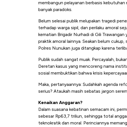
membangun pelayanan berbasis kebutuhan ma
banyak paradoks.
Belum selesai publik melupakan tragedi pen
terhadap warga sipil, dan perilaku amoral se
kematian Brigadir Nurhadi di Gili Trawangan
praktik amoral lainnya. Seakan belum cukup,
Polres Nunukan juga ditangkap karena terliba
Publik sudah sangat muak. Percayalah, bukan h
Deretan kasus yang mencoreng nama institus
sosial membuktikan bahwa krisis kepercayaa
Maka, pertanyaannya: Sudahkah agenda reform
serius? Ataukah masih sebatas jargon serem
Kenaikan Anggaran?
Dalam suasana kebatinan semacam ini, perm
sebesar Rp63,7 triliun, sehingga total angg
teknokratik dan moral. Perinciannya memang t