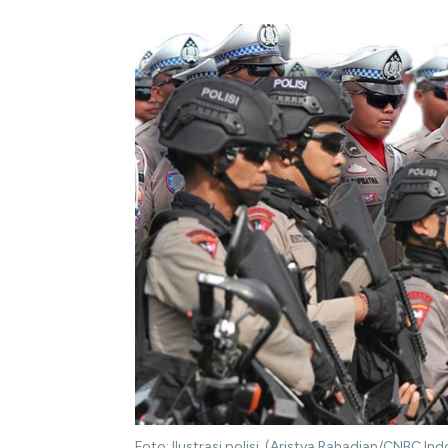
Foto: Ilustrasi polisi. (Aristya Rahadian/CNBC Ind