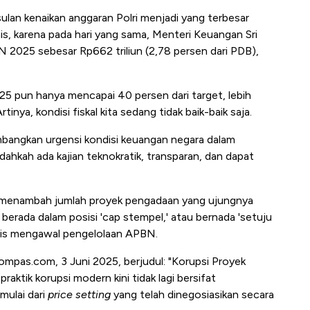
sulan kenaikan anggaran Polri menjadi yang terbesar
onis, karena pada hari yang sama, Menteri Keuangan Sri
 2025 sebesar Rp662 triliun (2,78 persen dari PDB),
5 pun hanya mencapai 40 persen dari target, lebih
nya, kondisi fiskal kita sedang tidak baik-baik saja.
mbangkan urgensi kondisi keuangan negara dalam
ahkah ada kajian teknokratik, transparan, dan dapat
a menambah jumlah proyek pengadaan yang ujungnya
erada dalam posisi 'cap stempel,' atau bernada 'setuju
tis mengawal pengelolaan APBN.
ompas.com, 3 Juni 2025, berjudul: "Korupsi Proyek
praktik korupsi modern kini tidak lagi bersifat
mulai dari
price setting
yang telah dinegosiasikan secara