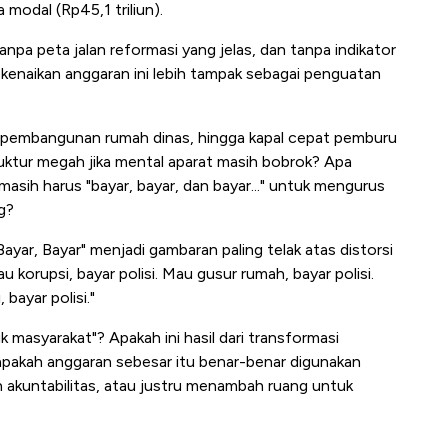
a modal (Rp45,1 triliun).
pa peta jalan reformasi yang jelas, dan tanpa indikator
a kenaikan anggaran ini lebih tampak sebagai penguatan
k, pembangunan rumah dinas, hingga kapal cepat pemburu
uktur megah jika mental aparat masih bobrok? Apa
masih harus "bayar, bayar, dan bayar..." untuk mengurus
g?
 Bayar, Bayar" menjadi gambaran paling telak atas distorsi
au korupsi, bayar polisi. Mau gusur rumah, bayar polisi.
 bayar polisi."
 masyarakat"? Apakah ini hasil dari transformasi
 apakah anggaran sebesar itu benar-benar digunakan
n akuntabilitas, atau justru menambah ruang untuk