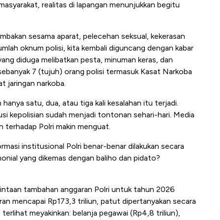
syarakat, realitas di lapangan menunjukkan begitu
embakan sesama aparat, pelecehan seksual, kekerasan
jumlah oknum polisi, kita kembali diguncang dengan kabar
 yang diduga melibatkan pesta, minuman keras, dan
 sebanyak 7 (tujuh) orang polisi termasuk Kasat Narkoba
t jaringan narkoba.
anya satu, dua, atau tiga kali kesalahan itu terjadi.
i kepolisian sudah menjadi tontonan sehari-hari. Media
n terhadap Polri makin menguat.
asi institusional Polri benar-benar dilakukan secara
onial yang dikemas dengan baliho dan pidato?
intaan tambahan anggaran Polri untuk tahun 2026
aran mencapai Rp173,3 triliun, patut dipertanyakan secara
erlihat meyakinkan: belanja pegawai (Rp4,8 triliun),