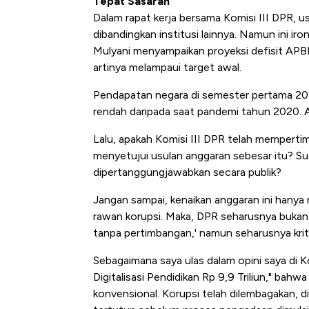
Tepat Sasaran
Dalam rapat kerja bersama Komisi III DPR, u
dibandingkan institusi lainnya. Namun ini ir
Mulyani menyampaikan proyeksi defisit APBN
artinya melampaui target awal.
Pendapatan negara di semester pertama 202
rendah daripada saat pandemi tahun 2020. Arti
Lalu, apakah Komisi III DPR telah memperti
menyetujui usulan anggaran sebesar itu? Sud
dipertanggungjawabkan secara publik?
Jangan sampai, kenaikan anggaran ini hany
rawan korupsi. Maka, DPR seharusnya bukan b
tanpa pertimbangan,' namun seharusnya kri
Sebagaimana saya ulas dalam opini saya di K
Digitalisasi Pendidikan Rp 9,9 Triliun," bahwa 
konvensional. Korupsi telah dilembagakan, di