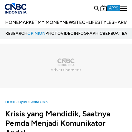
APPS
HOME
MARKET
MY MONEY
NEWS
TECH
LIFESTYLE
SHARIA
E
RESEARCH
OPINION
PHOTO
VIDEO
INFOGRAPHIC
BERBUATBAIK.
HOME
Opini
Berita Opini
Krisis yang Mendidik, Saatnya
Pemda Menjadi Komunikator