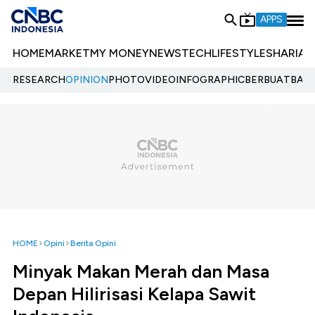
APPS
HOME
MARKET
MY MONEY
NEWS
TECH
LIFESTYLE
SHARIA
E
RESEARCH
OPINION
PHOTO
VIDEO
INFOGRAPHIC
BERBUATBAIK.
HOME
Opini
Berita Opini
Minyak Makan Merah dan Masa
Depan Hilirisasi Kelapa Sawit