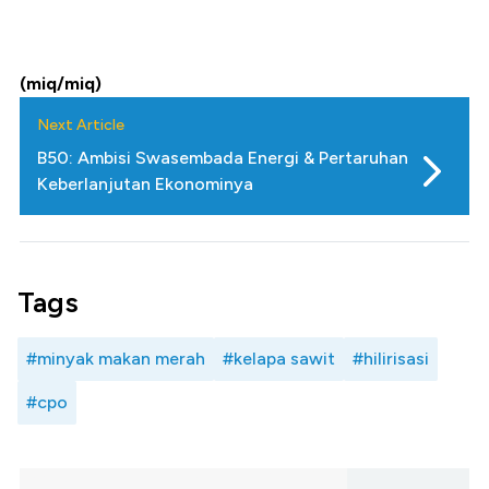
(miq/miq)
Next Article
B50: Ambisi Swasembada Energi & Pertaruhan
Keberlanjutan Ekonominya
Tags
#minyak makan merah
#kelapa sawit
#hilirisasi
#cpo