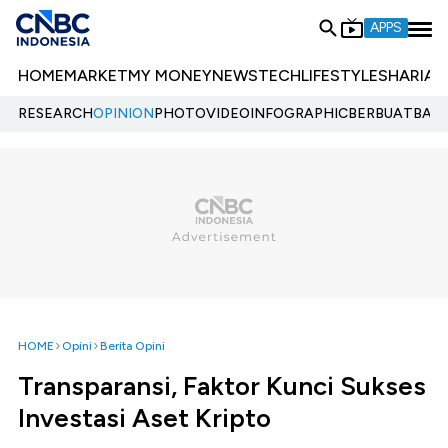
APPS
HOME
MARKET
MY MONEY
NEWS
TECH
LIFESTYLE
SHARIA
E
RESEARCH
OPINION
PHOTO
VIDEO
INFOGRAPHIC
BERBUATBAIK.
HOME
Opini
Berita Opini
Transparansi, Faktor Kunci Sukses
Investasi Aset Kripto