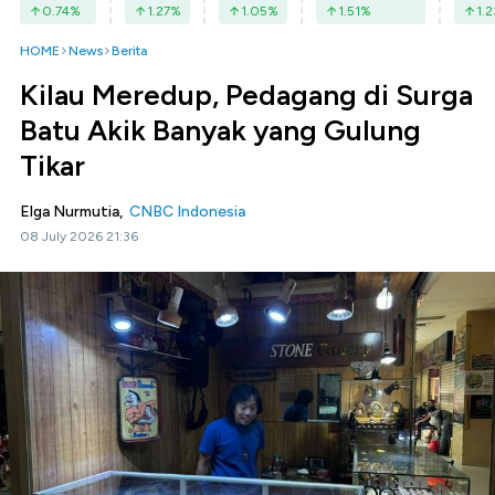
0.74
%
1.27
%
1.05
%
1.51
%
1.2
HOME
News
Berita
Kilau Meredup, Pedagang di Surga
Batu Akik Banyak yang Gulung
Tikar
Elga Nurmutia,
CNBC Indonesia
08 July 2026 21:36