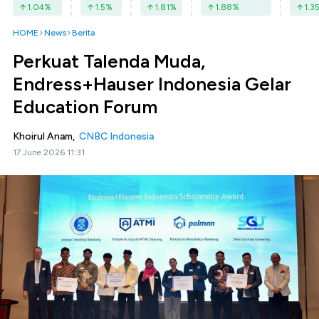
1.04
%
1.5
%
1.81
%
1.88
%
1.3
HOME
News
Berita
Perkuat Talenda Muda,
Endress+Hauser Indonesia Gelar
Education Forum
Khoirul Anam,
CNBC Indonesia
17 June 2026 11:31