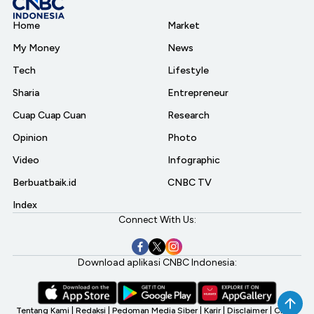
Home
Market
My Money
News
Tech
Lifestyle
Sharia
Entrepreneur
Cuap Cuap Cuan
Research
Opinion
Photo
Video
Infographic
Berbuatbaik.id
CNBC TV
Index
Connect With Us:
Download aplikasi CNBC Indonesia:
Tentang Kami
|
Redaksi
|
Pedoman Media Siber
|
Karir
|
Disclaimer
|
CNBC