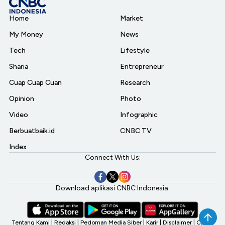
Home
Market
My Money
News
Tech
Lifestyle
Sharia
Entrepreneur
Cuap Cuap Cuan
Research
Opinion
Photo
Video
Infographic
Berbuatbaik.id
CNBC TV
Index
Connect With Us:
Download aplikasi CNBC Indonesia:
Tentang Kami
|
Redaksi
|
Pedoman Media Siber
|
Karir
|
Disclaimer
|
CNBC