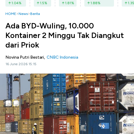
1.04
%
1.5
%
1.81
%
1.88
%
1.3
HOME
News
Berita
Ada BYD-Wuling, 10.000
Kontainer 2 Minggu Tak Diangkut
dari Priok
Novina Putri Bestari,
CNBC Indonesia
16 June 2026 15:15