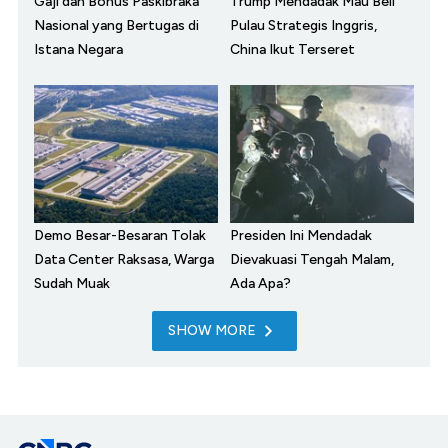
Gaji dan Bonus Paskibraka
Trump Mendadak Mau Beli
Nasional yang Bertugas di
Pulau Strategis Inggris,
Istana Negara
China Ikut Terseret
Demo Besar-Besaran Tolak
Presiden Ini Mendadak
Data Center Raksasa, Warga
Dievakuasi Tengah Malam,
Sudah Muak
Ada Apa?
SHOW MORE