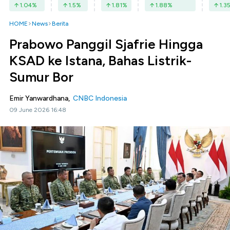
1.04
%
1.5
%
1.81
%
1.88
%
1.3
HOME
News
Berita
Prabowo Panggil Sjafrie Hingga
KSAD ke Istana, Bahas Listrik-
Sumur Bor
Emir Yanwardhana,
CNBC Indonesia
09 June 2026 16:48