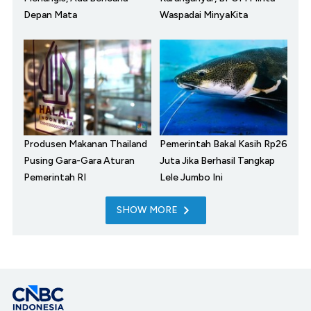
Depan Mata
Waspadai MinyaKita
Produsen Makanan Thailand
Pemerintah Bakal Kasih Rp26
Pusing Gara-Gara Aturan
Juta Jika Berhasil Tangkap
Pemerintah RI
Lele Jumbo Ini
SHOW MORE