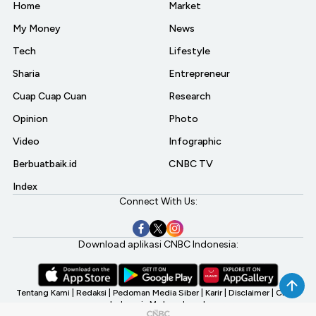
Home
Market
My Money
News
Tech
Lifestyle
Sharia
Entrepreneur
Cuap Cuap Cuan
Research
Opinion
Photo
Video
Infographic
Berbuatbaik.id
CNBC TV
Index
Connect With Us:
Download aplikasi CNBC Indonesia:
Tentang Kami
|
Redaksi
|
Pedoman Media Siber
|
Karir
|
Disclaimer
|
CNBC
Indonesia My Investment
©2026 CNBC Indonesia, A Transmedia Company