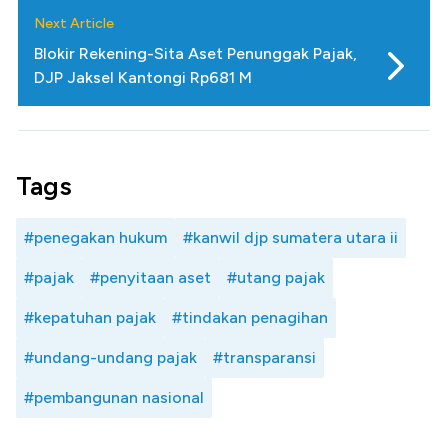
Next Article
Blokir Rekening-Sita Aset Penunggak Pajak,
DJP Jaksel Kantongi Rp681 M
Tags
#penegakan hukum
#kanwil djp sumatera utara ii
#pajak
#penyitaan aset
#utang pajak
#kepatuhan pajak
#tindakan penagihan
#undang-undang pajak
#transparansi
#pembangunan nasional