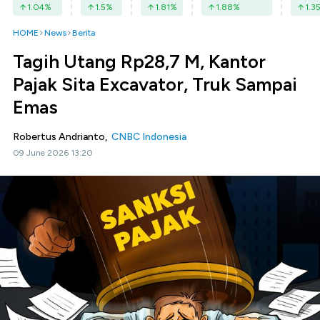
1.04
%
1.5
%
1.81
%
1.88
%
1.3
HOME
News
Berita
Tagih Utang Rp28,7 M, Kantor
Pajak Sita Excavator, Truk Sampai
Emas
Robertus Andrianto,
CNBC Indonesia
09 June 2026 13:20