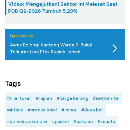
Video: Mengejutkan! Sektor Ini Melesat Saat
PDB Q2-2026 Tumbuh 5,29%
Next Article
Awas Bolong! Kantong Warga RI Bakal
Terkuras Lagi Efek Rupiah Lemah
Tags
#nilai tukar
#rupiah
#harga barang
#sektor ritel
#inflasi
#produk lokal
#impor
#daya beli
#stimulus ekonomi
#peritel
#pakaian
#sepatu