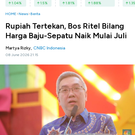
1.04
%
1.5
%
1.81
%
1.88
%
1.3
HOME
News
Berita
Rupiah Tertekan, Bos Ritel Bilang
Harga Baju-Sepatu Naik Mulai Juli
Martya Rizky,
CNBC Indonesia
08 June 2026 21:15