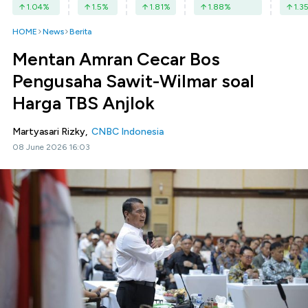
1.04
%
1.5
%
1.81
%
1.88
%
1.3
HOME
News
Berita
Mentan Amran Cecar Bos
Pengusaha Sawit-Wilmar soal
Harga TBS Anjlok
Martyasari Rizky,
CNBC Indonesia
08 June 2026 16:03