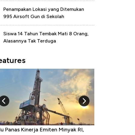
Penampakan Lokasi yang Ditemukan
995 Airsoft Gun di Sekolah
Siswa 14 Tahun Tembak Mati 8 Orang,
Alasannya Tak Terduga
eatures
u Panas Kinerja Emiten Minyak RI,
10 Provinsi den