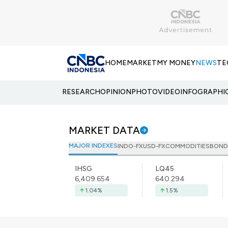
HOME
MARKET
MY MONEY
NEWS
TE
RESEARCH
OPINION
PHOTO
VIDEO
INFOGRAPHI
MARKET DATA
MAJOR INDEXES
INDO-FX
USD-FX
COMMODITIES
BOND
IHSG
LQ45
6,409.654
640.294
1.04
%
1.5
%