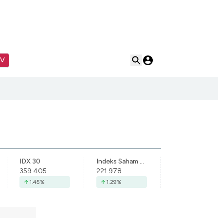
TV
IDX 30
Indeks Saham Syariah Indonesia
359.405
221.978
1.45
%
1.29
%