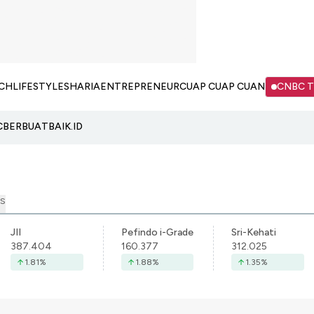
CH
LIFESTYLE
SHARIA
ENTREPRENEUR
CUAP CUAP CUAN
CNBC 
C
BERBUATBAIK.ID
S
JII
Pefindo i-Grade
Sri-Kehati
387.404
160.377
312.025
1.81
%
1.88
%
1.35
%