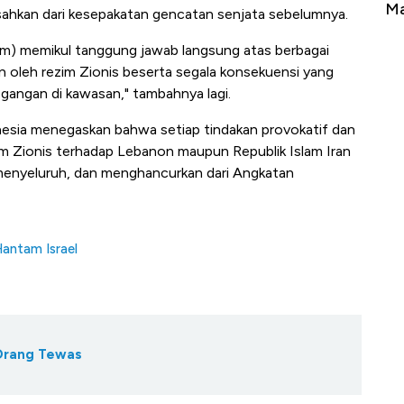
Tembaga Terbang ke Zona Berbahaya
Ma
sahkan dari kesepakatan gencatan senjata sebelumnya.
um) memikul tanggung jawab langsung atas berbagai
n oleh rezim Zionis beserta segala konsekuensi yang
egangan di kawasan," tambahnya lagi.
onesia menegaskan bahwa setiap tindakan provokatif dan
zim Zionis terhadap Lebanon maupun Republik Islam Iran
menyeluruh, dan menghancurkan dari Angkatan
Hantam Israel
 Orang Tewas