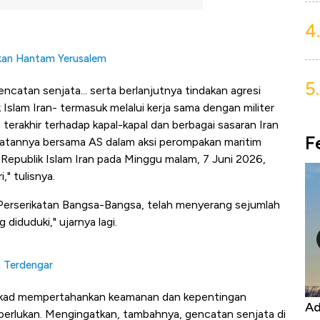
4.
dakan Hantam Yerusalem
5.
catan senjata... serta berlanjutnya tindakan agresi
Islam Iran- termasuk melalui kerja sama dengan militer
terakhir terhadap kapal-kapal dan berbagai sasaran Iran
F
libatannya bersama AS dalam aksi perompakan maritim
Republik Islam Iran pada Minggu malam, 7 Juni 2026,
" tulisnya.
 Perserikatan Bangsa-Bangsa, telah menyerang sejumlah
 diduduki," ujarnya lagi.
n Terdengar
ekad mempertahankan keamanan dan kepentingan
Kongo Tutup Keran Ekspor, Harga
Ad
iperlukan. Mengingatkan, tambahnya, gencatan senjata di