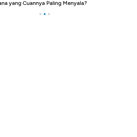
na yang Cuannya Paling Menyala?
Pengangguran Te