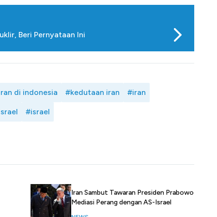
lir, Beri Pernyataan Ini
ran di indonesia
#kedutaan iran
#iran
israel
#israel
Iran Sambut Tawaran Presiden Prabowo
Mediasi Perang dengan AS-Israel
NEWS