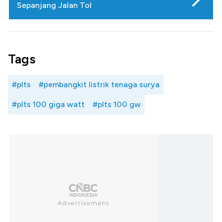
Sepanjang Jalan Tol
Tags
#plts
#pembangkit listrik tenaga surya
#plts 100 giga watt
#plts 100 gw