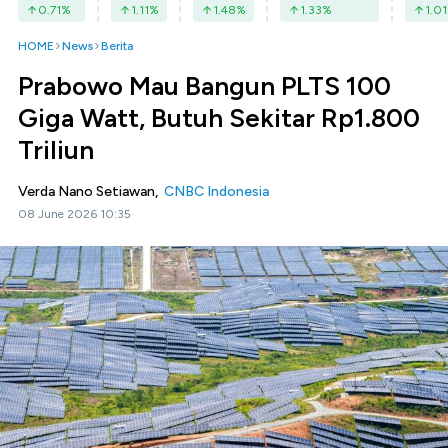
0.71
%
1.11
%
1.48
%
1.33
%
1.01
HOME
News
Berita
Prabowo Mau Bangun PLTS 100
Giga Watt, Butuh Sekitar Rp1.800
Triliun
Verda Nano Setiawan,
CNBC Indonesia
08 June 2026 10:35