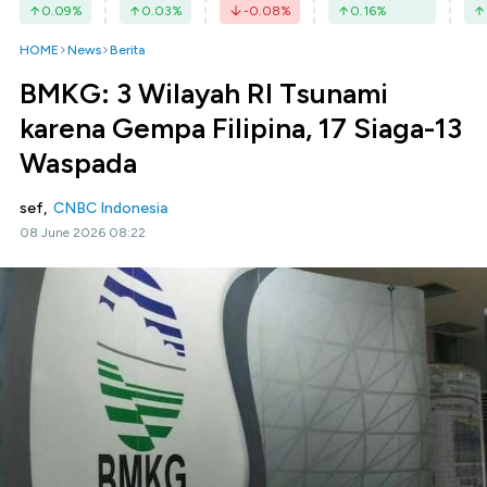
0.09
%
0.03
%
-0.08
%
0.16
%
HOME
News
Berita
BMKG: 3 Wilayah RI Tsunami
karena Gempa Filipina, 17 Siaga-13
Waspada
sef,
CNBC Indonesia
08 June 2026 08:22