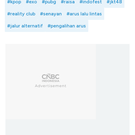
#kpop
#exo
#pubg
#raisa
#indofest
#jkt48
#reality club
#senayan
#arus lalu lintas
#jalur alternatif
#pengalihan arus