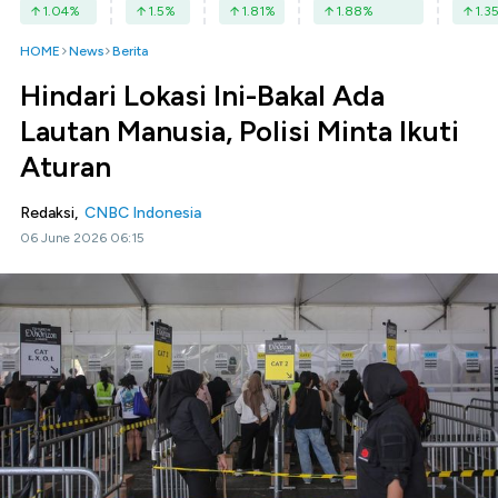
1.04
%
1.5
%
1.81
%
1.88
%
1.3
HOME
News
Berita
Hindari Lokasi Ini-Bakal Ada
Lautan Manusia, Polisi Minta Ikuti
Aturan
Redaksi,
CNBC Indonesia
06 June 2026 06:15