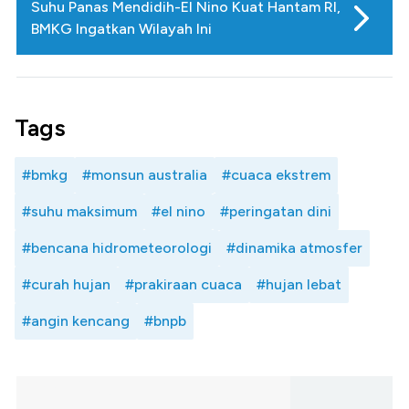
Suhu Panas Mendidih-El Nino Kuat Hantam RI,
BMKG Ingatkan Wilayah Ini
Tags
#bmkg
#monsun australia
#cuaca ekstrem
#suhu maksimum
#el nino
#peringatan dini
#bencana hidrometeorologi
#dinamika atmosfer
#curah hujan
#prakiraan cuaca
#hujan lebat
#angin kencang
#bnpb