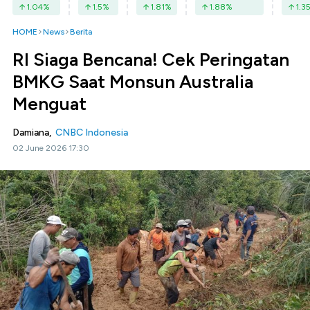
1.04
%
1.5
%
1.81
%
1.88
%
1.3
HOME
News
Berita
RI Siaga Bencana! Cek Peringatan
BMKG Saat Monsun Australia
Menguat
Damiana,
CNBC Indonesia
02 June 2026 17:30