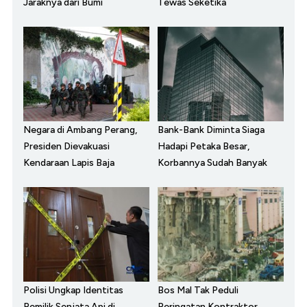
Jaraknya dari Bumi
Tewas Seketika
Negara di Ambang Perang,
Bank-Bank Diminta Siaga
Presiden Dievakuasi
Hadapi Petaka Besar,
Kendaraan Lapis Baja
Korbannya Sudah Banyak
Polisi Ungkap Identitas
Bos Mal Tak Peduli
Pemilik Senjata Api di
Peringatan Kontraktor,