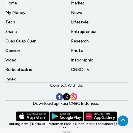
Home
Market
My Money
News
Tech
Lifestyle
Sharia
Entrepreneur
Cuap Cuap Cuan
Research
Opinion
Photo
Video
Infographic
Berbuatbaik.id
CNBC TV
Index
Connect With Us:
Download aplikasi CNBC Indonesia:
Tentang Kami
|
Redaksi
|
Pedoman Media Siber
|
Karir
|
Disclaimer
|
CNBC
Indonesia My Investment