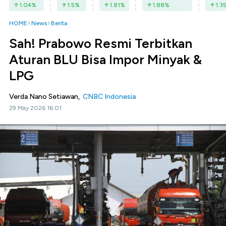
1.04
%
1.5
%
1.81
%
1.88
%
1.3
HOME
News
Berita
Sah! Prabowo Resmi Terbitkan
Aturan BLU Bisa Impor Minyak &
LPG
Verda Nano Setiawan,
CNBC Indonesia
29 May 2026 16:01