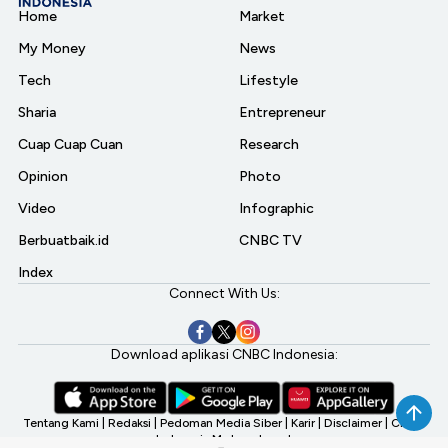
Home
Market
My Money
News
Tech
Lifestyle
Sharia
Entrepreneur
Cuap Cuap Cuan
Research
Opinion
Photo
Video
Infographic
Berbuatbaik.id
CNBC TV
Index
Connect With Us:
Download aplikasi CNBC Indonesia:
Tentang Kami
|
Redaksi
|
Pedoman Media Siber
|
Karir
|
Disclaimer
|
CNBC
Indonesia My Investment