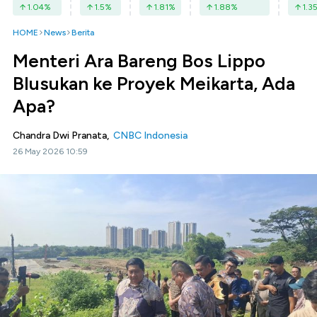
1.04
%
1.5
%
1.81
%
1.88
%
1.3
HOME
News
Berita
Menteri Ara Bareng Bos Lippo
Blusukan ke Proyek Meikarta, Ada
Apa?
Chandra Dwi Pranata,
CNBC Indonesia
26 May 2026 10:59