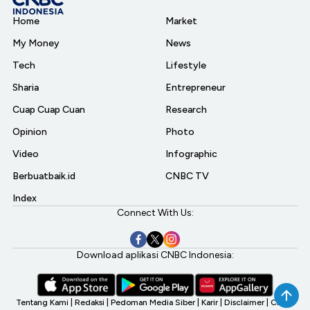
Home
Market
My Money
News
Tech
Lifestyle
Sharia
Entrepreneur
Cuap Cuap Cuan
Research
Opinion
Photo
Video
Infographic
Berbuatbaik.id
CNBC TV
Index
Connect With Us:
Download aplikasi CNBC Indonesia:
Tentang Kami
|
Redaksi
|
Pedoman Media Siber
|
Karir
|
Disclaimer
|
CNBC