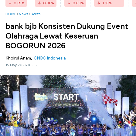
-0.69
%
-0.96
%
-0.89
%
-1.18
%
HOME
News
Berita
bank bjb Konsisten Dukung Event
Olahraga Lewat Keseruan
BOGORUN 2026
Khoirul Anam,
CNBC Indonesia
15 May 2026 18:55