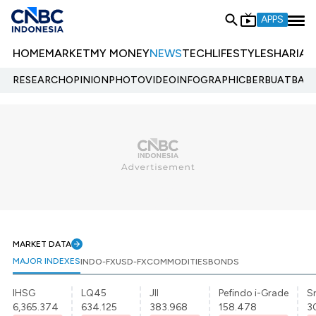
APPS
HOME
MARKET
MY MONEY
NEWS
TECH
LIFESTYLE
SHARIA
E
RESEARCH
OPINION
PHOTO
VIDEO
INFOGRAPHIC
BERBUATBAIK.
MARKET DATA
MAJOR INDEXES
INDO-FX
USD-FX
COMMODITIES
BONDS
IHSG
LQ45
JII
Pefindo i-Grade
Sr
6,365.374
634.125
383.968
158.478
3