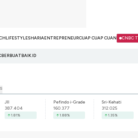
CH
LIFESTYLE
SHARIA
ENTREPRENEUR
CUAP CUAP CUAN
CNBC 
C
BERBUATBAIK.ID
S
JII
Pefindo i-Grade
Sri-Kehati
387.404
160.377
312.025
1.81
%
1.88
%
1.35
%