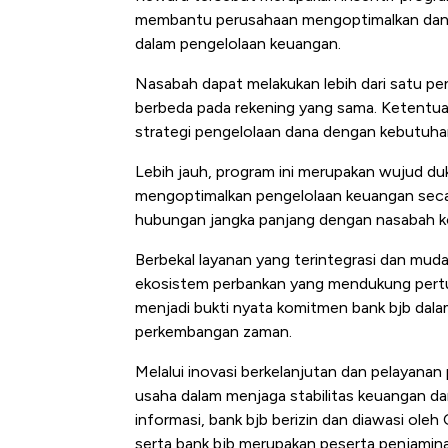
Tembaga Terbang ke Zona B
membantu perusahaan mengoptimalkan dana
dalam pengelolaan keuangan.
Nasabah dapat melakukan lebih dari satu p
berbeda pada rekening yang sama. Ketentuan
strategi pengelolaan dana dengan kebutuhan
Lebih jauh, program ini merupakan wujud du
mengoptimalkan pengelolaan keuangan seca
hubungan jangka panjang dengan nasabah kor
Berbekal layanan yang terintegrasi dan mud
ekosistem perbankan yang mendukung pertum
menjadi bukti nyata komitmen bank bjb dal
perkembangan zaman.
Melalui inovasi berkelanjutan dan pelayanan 
usaha dalam menjaga stabilitas keuangan d
informasi, bank bjb berizin dan diawasi ole
serta bank bjb merupakan peserta penjami