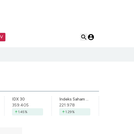
TV
IDX 30
Indeks Saham Syariah Indonesia
359.405
221.978
1.45
%
1.29
%