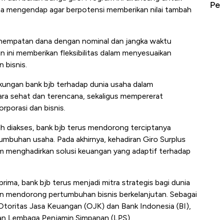
erbahaya
Mana yang Cuannya Paling Menyala?
Pe
 mengendap agar berpotensi memberikan nilai tambah
enempatan dana dengan nominal dan jangka waktu
 ini memberikan fleksibilitas dalam menyesuaikan
 bisnis.
kungan bank bjb terhadap dunia usaha dalam
ra sehat dan terencana, sekaligus mempererat
porasi dan bisnis.
ah diakses, bank bjb terus mendorong terciptanya
buhan usaha. Pada akhirnya, kehadiran Giro Surplus
am menghadirkan solusi keuangan yang adaptif terhadap
prima, bank bjb terus menjadi mitra strategis bagi dunia
an mendorong pertumbuhan bisnis berkelanjutan.
Sebagai
h Otoritas Jasa Keuangan (OJK) dan Bank Indonesia (BI),
nan Lembaga Penjamin Simpanan (LPS).