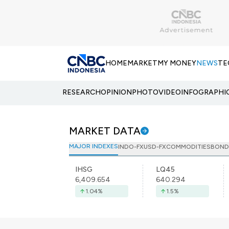
HOME
MARKET
MY MONEY
NEWS
TE
RESEARCH
OPINION
PHOTO
VIDEO
INFOGRAPHI
MARKET DATA
MAJOR INDEXES
INDO-FX
USD-FX
COMMODITIES
BOND
IHSG
LQ45
6,409.654
640.294
1.04
%
1.5
%