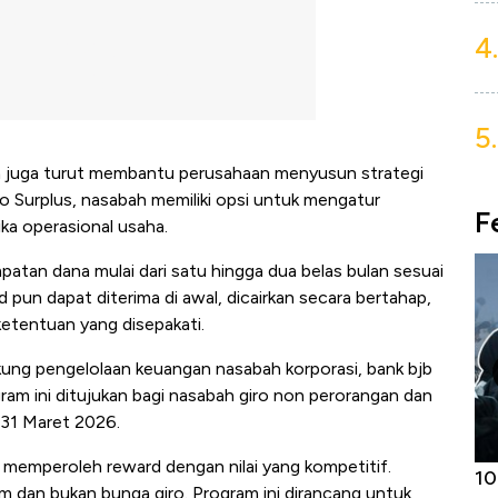
4.
5.
ana juga turut membantu perusahaan menyusun strategi
o Surplus, nasabah memiliki opsi untuk mengatur
F
mika operasional usaha.
tan dana mulai dari satu hingga dua belas bulan sesuai
 pun dapat diterima di awal, dicairkan secara bertahap,
ketentuan yang disepakati.
ung pengelolaan keuangan nasabah korporasi, bank bjb
am ini ditujukan bagi nasabah giro non perorangan dan
 31 Maret 2026.
 memperoleh reward dengan nilai yang kompetitif.
Harga
Adu Panas Kinerja Emiten Minyak RI,
10
 dan bukan bunga giro. Program ini dirancang untuk