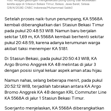
Foto: Petugas gabungan mengevakuasi puing-puing usai kecelakaan
kereta appi di Sitasiun Bekasi TImur, Bekasi, Jawa Barat, Selasa
(28/4/2026). CNBC Indonesia/Muhammad Sabki)
Setelah proses naik-turun penumpang, KA 5568A
kembali diberangkatkan dari Stasiun Bekasi Timur
pada pukul 20:48:53 WIB. Namun baru berjalan
sekitar 1,69 m, KA 5568A kembali berhenti sekitar
pukul 20:48:59, karena adanya kerumunan warga
akibat taksi menemper KA 5181.
Di Stasiun Bekasi, pada pukul 20:50:43 WIB, KA
Argo Bromo Anggrek KA 4B melintas di jalur 3
dengan posisi sinyal keluar aspek aman atau hijau.
Namun nahas, selang beberapa menit, pada pukul
20:52:12 WIB, terjadilah tabrakan antara KA Argo
Bromo Anggrek KA 4B dengan KRL Commuter Line
KA 5568A di jalur 1 Stasiun Bekasi Timur.
Soerjanto menjelaskan, KA 5568A diberangkatkan