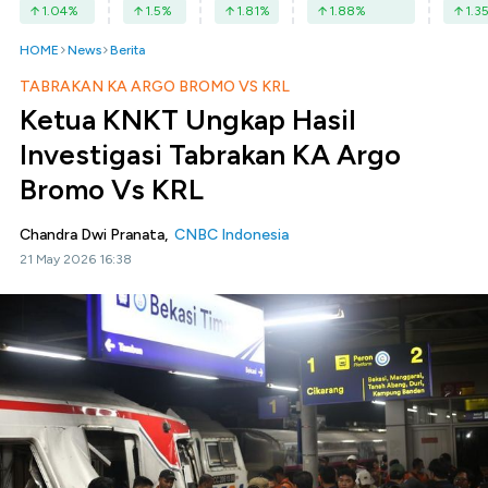
1.04
%
1.5
%
1.81
%
1.88
%
1.3
HOME
News
Berita
TABRAKAN KA ARGO BROMO VS KRL
Ketua KNKT Ungkap Hasil
Investigasi Tabrakan KA Argo
Bromo Vs KRL
Chandra Dwi Pranata,
CNBC Indonesia
21 May 2026 16:38