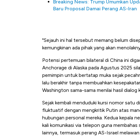
Breaking News: Trump Umumkan Upd
Baru Proposal Damai Perang AS-Iran
"Sejauh ini hal tersebut memang belum dise
kemungkinan ada pihak yang akan menolakny
Potensi pertemuan bilateral di China ini d
Anchorage di Alaska pada Agustus 2025 si
pemimpin untuk bertatap muka sejak pecahny
lalu berakhir tanpa membuahkan kesepakat
Washington sama-sama menilai hasil dialog ka
Sejak kembali menduduki kursi nomor satu d
fluktuatif dengan mengkritik Putin atas man
hubungan personal mereka. Kedua kepala neg
kali komunikasi via telepon guna membahas so
lainnya, termasuk perang AS-Israel melawan 