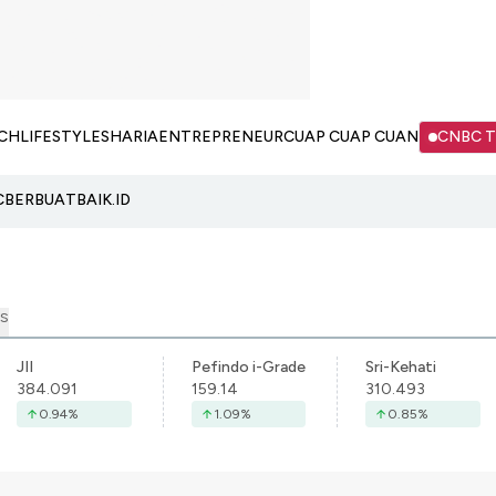
CH
LIFESTYLE
SHARIA
ENTREPRENEUR
CUAP CUAP CUAN
CNBC 
C
BERBUATBAIK.ID
S
JII
Pefindo i-Grade
Sri-Kehati
384.091
159.14
310.493
0.94
%
1.09
%
0.85
%