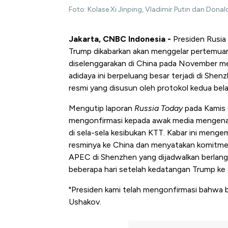
Foto: Kolase Xi Jinping, Vladimir Putin dan Donald
Jakarta, CNBC Indonesia -
Presiden Rusia 
Trump dikabarkan akan menggelar pertemuan 
diselenggarakan di China pada November m
adidaya ini berpeluang besar terjadi di She
resmi yang disusun oleh protokol kedua bela
Mengutip laporan
Russia Today
pada Kamis 
mengonfirmasi kepada awak media mengenai
di sela-sela kesibukan KTT. Kabar ini meng
resminya ke China dan menyatakan komitmen
APEC di Shenzhen yang dijadwalkan berlan
beberapa hari setelah kedatangan Trump ke B
"Presiden kami telah mengonfirmasi bahwa b
Ushakov.