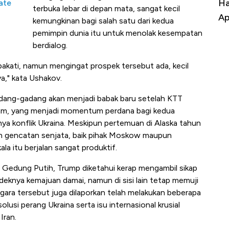
Harga Batu Bara Bangkit, Ada Kabar
Ha
ate
terbuka lebar di depan mata, sangat kecil
Baik Buat Pengusaha RI
Ap
kemungkinan bagi salah satu dari kedua
pemimpin dunia itu untuk menolak kesempatan
berdialog.
pakati, namun mengingat prospek tersebut ada, kecil
a," kata Ushakov.
igadang-gadang akan menjadi babak baru setelah KTT
lam, yang menjadi momentum perdana bagi kedua
a konflik Ukraina. Meskipun pertemuan di Alaska tahun
an gencatan senjata, baik pihak Moskow maupun
la itu berjalan sangat produktif.
i Gedung Putih, Trump diketahui kerap mengambil sikap
deknya kemajuan damai, namun di sisi lain tetap memuji
ara tersebut juga dilaporkan telah melakukan beberapa
lusi perang Ukraina serta isu internasional krusial
Iran.