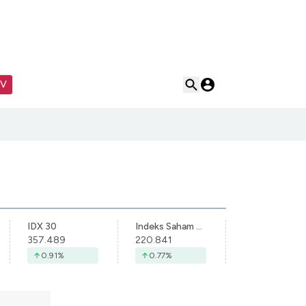
TV
IDX 30
Indeks Saham Syariah Indonesia
357.489
220.841
0.91
%
0.77
%