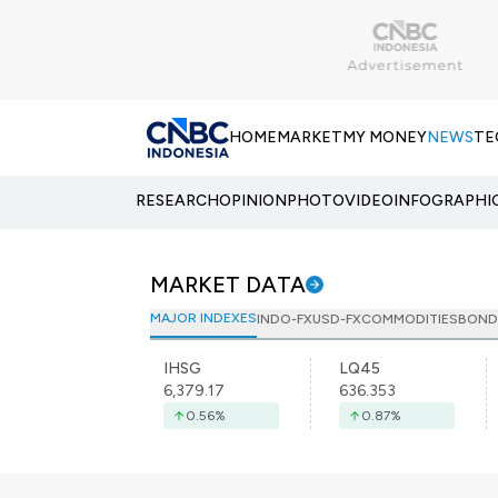
HOME
MARKET
MY MONEY
NEWS
TE
RESEARCH
OPINION
PHOTO
VIDEO
INFOGRAPHI
MARKET DATA
MAJOR INDEXES
INDO-FX
USD-FX
COMMODITIES
BOND
IHSG
LQ45
6,379.17
636.353
0.56
%
0.87
%