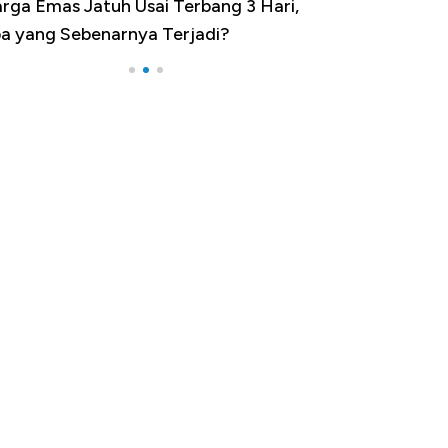
rga Emas Jatuh Usai Terbang 3 Hari,
Dominasi China 
a yang Sebenarnya Terjadi?
Impor 100 Nega