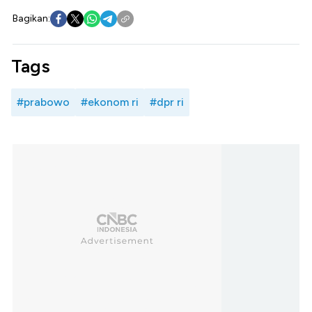
Bagikan:
Tags
#prabowo
#ekonom ri
#dpr ri