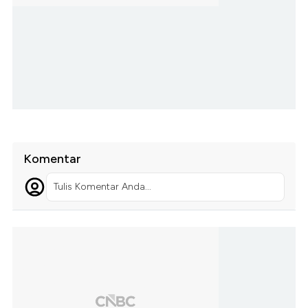
Komentar
Tulis Komentar Anda...