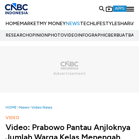
APPS
HOME
MARKET
MY MONEY
NEWS
TECH
LIFESTYLE
SHARIA
E
RESEARCH
OPINION
PHOTO
VIDEO
INFOGRAPHIC
BERBUATBAIK.
HOME
News
Video News
VIDEO
Video: Prabowo Pantau Anjloknya
Jumlah Warga Kelas Menengah