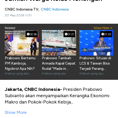
CNBC Indonesia TV,
CNBC Indonesia
20 May 2026 11:51
Related
Show More
00:56
01:21
01:20
Prabowo Bertemu
Prabowo Tambah
Prabowo: Situasi di
PM Kamboja,
Armada Kapal Cepat
LCS & Taiwan Bisa
Ngobrol Apa Nih?
Rudal "Made in
Terjadi Perang
4 tahun yang lalu
Indonesia"
4 tahun yang lalu
Terbuka
4 tahun yang lalu
Jakarta, CNBC Indonesia-
Presiden Prabowo
Subianto akan menyampaikan Kerangka Ekonomi
Makro dan Pokok-Pokok Kebija...
Show More